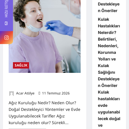
HIZLI İLETİŞİM
Sağlığını
Destekleye
Destekleyen
Öneriler
n Öneriler
Kulak
Hastalıkları
Nelerdir?
Belirtileri,
Nedenleri,
Korunma
Yolları ve
SAĞLIK
Kulak
Sağlığını
Destekleye
Ağız Kuruluğu Nedir? Neden Olur?
n Öneriler
Doğal Destekleyici Yöntemler
Kulak
Acar Atölye
11 Temmuz 2026
0
hastalıkları
Ağız Kuruluğu Nedir? Neden Olur?
evde
Doğal Destekleyici Yöntemler ve Evde
uygulanabi
Uygulanabilecek Tarifler Ağız
lecek doğal
kuruluğu neden olur? Sürekli...
ve