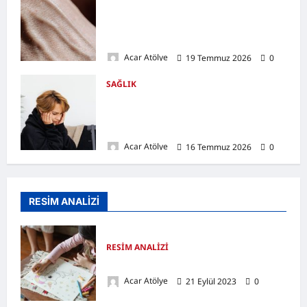
Damar Tıkanıklığı Nedir? Belirtileri,
Nedenleri, Doğal Destekleyici
Yöntemler
Acar Atölye
19 Temmuz 2026
0
SAĞLIK
Kulak Hastalıkları Nelerdir? Belirtileri,
Nedenleri, Korunma Yolları ve Kulak
Sağlığını Destekleyen Öneriler
Acar Atölye
16 Temmuz 2026
0
RESİM ANALİZİ
RESİM ANALİZİ
Resim Analizi Nasıl Yapılır?
Acar Atölye
21 Eylül 2023
0