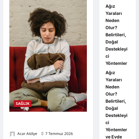
Ağrısı
Neden
Ağız
Olur?
Yaraları
Doğal
Destekleyici
Neden
Yöntemler
Olur?
Belirtileri,
Doğal
Destekleyi
ci
Yöntemler
Ağız
Yaraları
Neden
Olur?
Belirtileri,
SAĞLIK
Doğal
Destekleyi
Gaz Sancısı Nedir? Neden Olur?
ci
Doğal Destekleyici Yöntemler,
Yöntemler
Acar Atölye
7 Temmuz 2026
0
ve Evde