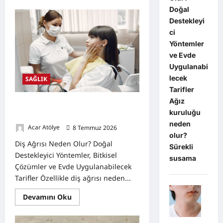
about
Doğal
Ağız
Yaraları
Destekleyi
Neden
Olur?
ci
Belirtileri,
Yöntemler
Doğal
Destekleyici
ve Evde
Yöntemler
Uygulanabi
lecek
SAĞLIK
Tarifler
Ağız
Diş Ağrısı Neden Olur? Doğal
kuruluğu
Destekleyici Yöntemler
neden
Acar Atölye
8 Temmuz 2026
0
olur?
Diş Ağrısı Neden Olur? Doğal
Sürekli
Destekleyici Yöntemler, Bitkisel
susama
Çözümler ve Evde Uygulanabilecek
Tarifler Özellikle diş ağrısı neden...
Read
Devamını Oku
more
about
Diş