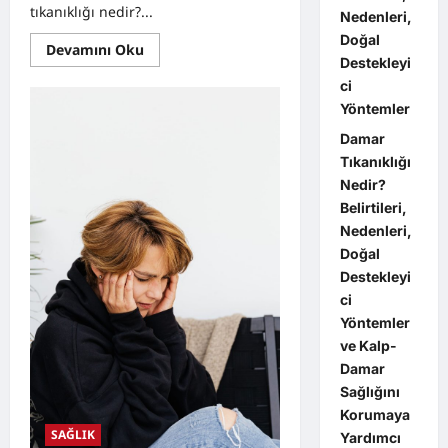
tıkanıklığı nedir?...
Nedenleri,
Doğal
Read
Devamını Oku
more
Destekleyi
about
ci
Damar
Tıkanıklığı
Yöntemler
Nedir?
Belirtileri,
Damar
Nedenleri,
Doğal
Tıkanıklığı
Destekleyici
Nedir?
Yöntemler
Belirtileri,
Nedenleri,
Doğal
Destekleyi
ci
Yöntemler
ve Kalp-
Damar
Sağlığını
Korumaya
SAĞLIK
Yardımcı