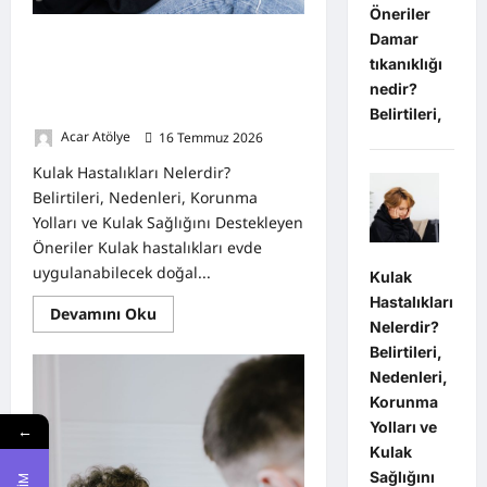
Öneriler
Damar
Kulak Hastalıkları Nelerdir?
tıkanıklığı
Belirtileri, Nedenleri, Korunma
Yolları ve Kulak Sağlığını
nedir?
Destekleyen Öneriler
Belirtileri,
Acar Atölye
16 Temmuz 2026
0
Kulak Hastalıkları Nelerdir?
Belirtileri, Nedenleri, Korunma
Yolları ve Kulak Sağlığını Destekleyen
Öneriler Kulak hastalıkları evde
uygulanabilecek doğal...
Kulak
Hastalıkları
Read
Devamını Oku
more
Nelerdir?
about
Belirtileri,
Kulak
Hastalıkları
Nedenleri,
Nelerdir?
Korunma
Belirtileri,
Nedenleri,
Yolları ve
←
Korunma
Yolları
Kulak
ve
Sağlığını
Kulak