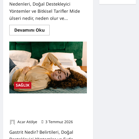
Nedenleri, Doğal Destekleyici
Yöntemler ve Bitkisel Tarifler Mide
ülseri nedir, neden olur ve...
Read
Devamını Oku
more
about
Mide
Ülseri
Nedir?
Belirtileri,
Nedenleri,
Doğal
Destekleyici
Yöntemler
ve
Bitkisel
SAĞLIK
Tarifler
Gastrit Nedir? Belirtileri, Doğal
Destekleyici Yöntemler ve Evde
Hazırlanabilecek Bitkisel Tarifler
Acar Atölye
3 Temmuz 2026
0
Gastrit Nedir? Belirtileri, Doğal