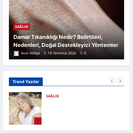
SAĞLIK
Damar Tıkanıklığı Nedir? Belirtileri,
Nedenleri, Doğal Destekleyici Yöntemler
Acar Atölye
19 Temmuz 2026
0
Trend Yazılar
SAĞLIK
i,
Damar Tıkanıklığı Nedir? Belirtileri,
Nedenleri, Doğal Destekleyici
ngin
Yöntemler
2
Acar Atölye
19 Temmuz 2026
0
0