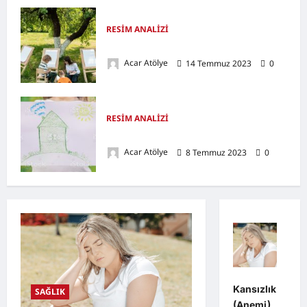
RESİM ANALİZİ
Resim Analizinde Ağaç
Acar Atölye
14 Temmuz 2023
0
RESİM ANALİZİ
Resim Analizinde Ev
Acar Atölye
8 Temmuz 2023
0
Kansızlık
SAĞLIK
(Anemi)