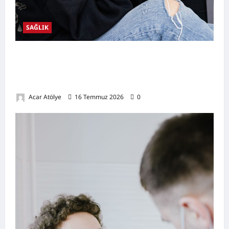
SAĞLIK
Kulak Hastalıkları Nelerdir? Belirtileri,
Nedenleri, Korunma Yolları ve Kulak Sağlığını
Destekleyen Öneriler
Acar Atölye
16 Temmuz 2026
0