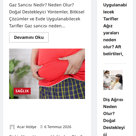
Gaz Sancısı Nedir? Neden Olur?
Uygulanabi
Doğal Destekleyici Yöntemler, Bitkisel
lecek
Çözümler ve Evde Uygulanabilecek
Tarifler
Tarifler Gaz sancısı neden...
Ağız
yaraları
Read
Devamını Oku
neden
more
about
olur? Aft
Gaz
Sancısı
belirtileri,
Nedir?
Neden
Olur?
Doğal
Destekleyici
Yöntemler,
SAĞLIK
Diş Ağrısı
Neden
Şişkinlik ve Hazımsızlık Neden Olur?
Doğal Destekleyici Yöntemler,
Olur?
Bitkisel Çözümler
Doğal
Acar Atölye
6 Temmuz 2026
0
Destekleyi
ci