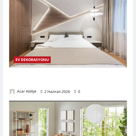
EV DEKORASYONU
Evinizi Daha Aydınlık Gösteren Renk ve Işık
Kullanımı Tüyoları
Acar Atölye
2 Haziran 2026
0