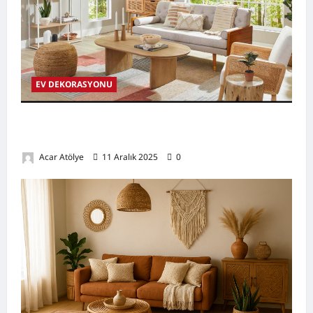
EV DEKORASYONU
Küçük Evleri Geniş Göstermenin 8 Pratik
Yolu
Acar Atölye
11 Aralık 2025
0