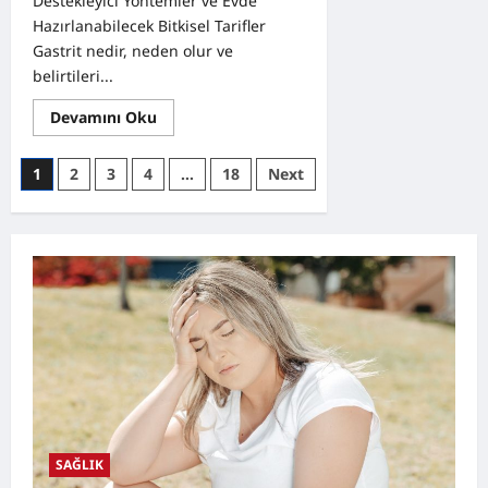
Destekleyici Yöntemler ve Evde
Hazırlanabilecek Bitkisel Tarifler
Gastrit nedir, neden olur ve
belirtileri...
Read
Devamını Oku
more
about
Gastrit
Yazı
1
2
3
4
…
18
Next
Nedir?
Belirtileri,
sayfalaması
Doğal
Destekleyici
Yöntemler
ve
Evde
Hazırlanabilecek
Bitkisel
Tarifler
SAĞLIK