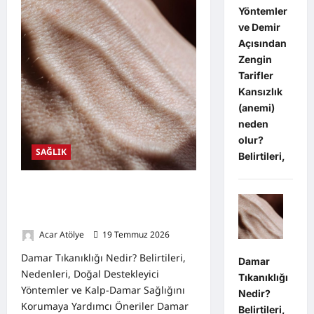
Açısından
Yöntemler
Zengin
ve Demir
Tarifler
Açısından
Zengin
Tarifler
Kansızlık
(anemi)
neden
olur?
SAĞLIK
Belirtileri,
Damar Tıkanıklığı Nedir? Belirtileri,
Nedenleri, Doğal Destekleyici
Yöntemler
Acar Atölye
19 Temmuz 2026
0
Damar Tıkanıklığı Nedir? Belirtileri,
Damar
Nedenleri, Doğal Destekleyici
Tıkanıklığı
Yöntemler ve Kalp-Damar Sağlığını
Nedir?
Korumaya Yardımcı Öneriler Damar
Belirtileri,