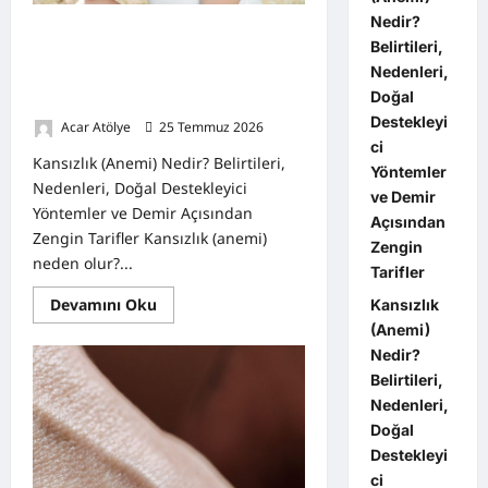
Nedir?
Kansızlık (Anemi) Nedir? Belirtileri,
Belirtileri,
Nedenleri, Doğal Destekleyici
Nedenleri,
Yöntemler ve Demir Açısından
Doğal
Zengin Tarifler
Destekleyi
Acar Atölye
25 Temmuz 2026
0
ci
Kansızlık (Anemi) Nedir? Belirtileri,
Yöntemler
Nedenleri, Doğal Destekleyici
ve Demir
Yöntemler ve Demir Açısından
Açısından
Zengin Tarifler Kansızlık (anemi)
Zengin
neden olur?...
Tarifler
Read
Devamını Oku
Kansızlık
more
(Anemi)
about
Kansızlık
Nedir?
(Anemi)
Nedir?
Belirtileri,
Belirtileri,
Nedenleri,
Nedenleri,
Doğal
Doğal
Destekleyici
Destekleyi
Yöntemler
ve
ci
Demir