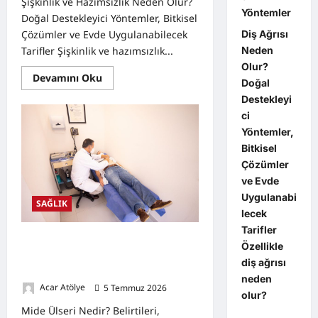
Şişkinlik ve Hazımsızlık Neden Olur?
Yöntemler
Doğal Destekleyici Yöntemler, Bitkisel
Diş Ağrısı
Çözümler ve Evde Uygulanabilecek
Neden
Tarifler Şişkinlik ve hazımsızlık...
Olur?
Read
Devamını Oku
Doğal
more
about
Destekleyi
Şişkinlik
ci
ve
Hazımsızlık
Yöntemler,
Neden
Olur?
Bitkisel
Doğal
Çözümler
Destekleyici
Yöntemler,
ve Evde
Bitkisel
Çözümler
Uygulanabi
SAĞLIK
lecek
Tarifler
Mide Ülseri Nedir? Belirtileri,
Özellikle
Nedenleri, Doğal Destekleyici
diş ağrısı
Yöntemler ve Bitkisel Tarifler
neden
Acar Atölye
5 Temmuz 2026
0
olur?
Mide Ülseri Nedir? Belirtileri,