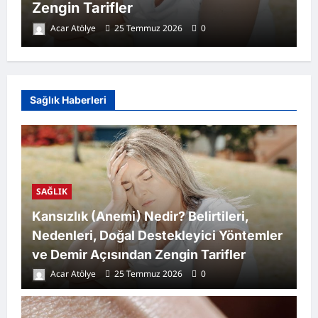
Zengin Tarifler
Acar Atölye
25 Temmuz 2026
0
Sağlık Haberleri
SAĞLIK
Kansızlık (Anemi) Nedir? Belirtileri,
Nedenleri, Doğal Destekleyici Yöntemler
ve Demir Açısından Zengin Tarifler
Acar Atölye
25 Temmuz 2026
0