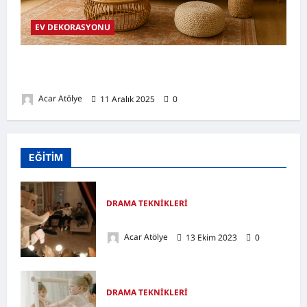
EV DEKORASYONU
Boho Dekorasyon Nedir? Evinize Sıcaklık ve
Doğallık Katacak 6 İlham Verici Fikir
Acar Atölye
11 Aralık 2025
0
EĞİTİM
DRAMA TEKNİKLERİ
Rol Oynama Tekniği Nedir?
Acar Atölye
13 Ekim 2023
0
DRAMA TEKNİKLERİ