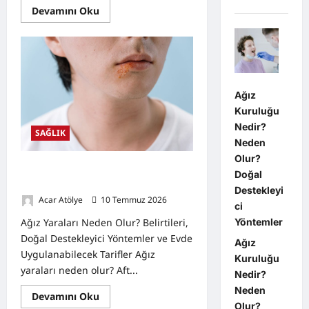
Read
Devamını Oku
more
about
Ağız
Kuruluğu
Nedir?
Neden
Olur?
Doğal
Ağız
Destekleyici
Yöntemler
Kuruluğu
Nedir?
SAĞLIK
Neden
Olur?
Ağız Yaraları Neden Olur? Belirtileri,
Doğal
Doğal Destekleyici Yöntemler
Destekleyi
Acar Atölye
10 Temmuz 2026
0
ci
Yöntemler
Ağız Yaraları Neden Olur? Belirtileri,
Doğal Destekleyici Yöntemler ve Evde
Ağız
Uygulanabilecek Tarifler Ağız
Kuruluğu
yaraları neden olur? Aft...
Nedir?
Neden
Read
Devamını Oku
more
Olur?