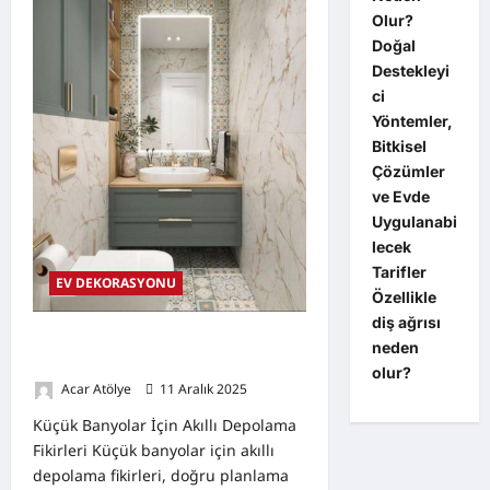
Tablolarıyla
Olur?
Evinize
Kişisel
Doğal
Dokunuş
Destekleyi
ci
Yöntemler,
Bitkisel
Çözümler
ve Evde
Uygulanabi
lecek
Tarifler
EV DEKORASYONU
Özellikle
diş ağrısı
Küçük Banyolar İçin Akıllı Depolama
neden
Fikirleri
olur?
Acar Atölye
11 Aralık 2025
0
Küçük Banyolar İçin Akıllı Depolama
Fikirleri Küçük banyolar için akıllı
depolama fikirleri, doğru planlama