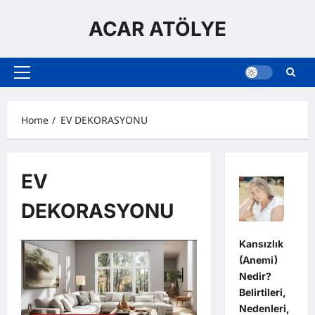
Skip
to
ACAR ATÖLYE
content
Primary
Menu
Home
EV DEKORASYONU
EV
DEKORASYONU
Kansızlık
(Anemi)
Nedir?
Belirtileri,
Nedenleri,