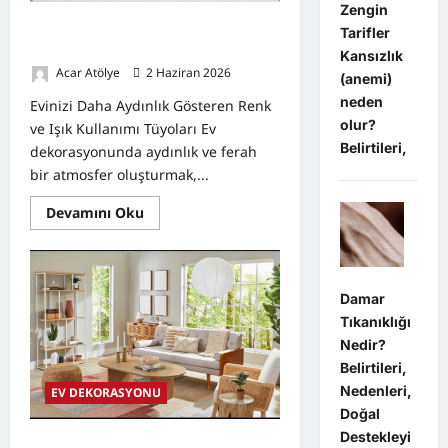
Zengin
Evinizi Daha Aydınlık Gösteren Renk
Tarifler
ve Işık Kullanımı Tüyoları
Kansızlık
Acar Atölye
2 Haziran 2026
0
(anemi)
neden
Evinizi Daha Aydınlık Gösteren Renk
olur?
ve Işık Kullanımı Tüyoları Ev
Belirtileri,
dekorasyonunda aydınlık ve ferah
bir atmosfer oluşturmak,...
Read
Devamını Oku
more
about
Evinizi
Daha
Aydınlık
Gösteren
Damar
Renk
Tıkanıklığı
ve
Işık
Nedir?
Kullanımı
Tüyoları
Belirtileri,
Nedenleri,
EV DEKORASYONU
Doğal
Destekleyi
Küçük Evleri Geniş Göstermenin 8