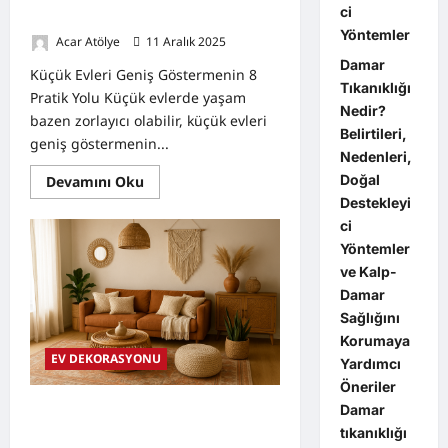
ci
Pratik Yolu
Yöntemler
Acar Atölye
11 Aralık 2025
0
Damar
Küçük Evleri Geniş Göstermenin 8
Tıkanıklığı
Pratik Yolu Küçük evlerde yaşam
Nedir?
bazen zorlayıcı olabilir, küçük evleri
Belirtileri,
geniş göstermenin...
Nedenleri,
Read
Doğal
Devamını Oku
more
Destekleyi
about
Küçük
ci
Evleri
Yöntemler
Geniş
Göstermenin
ve Kalp-
8
Pratik
Damar
Yolu
Sağlığını
Korumaya
EV DEKORASYONU
Yardımcı
Öneriler
Damar
Boho Dekorasyon Nedir? Evinize
Sıcaklık ve Doğallık Katacak 6 İlham
tıkanıklığı