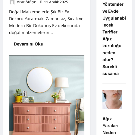
Acar Atölye
11 Aralık 2025
0
Yöntemler
ve Evde
Doğal Malzemelerle Şık Bir Ev
Uygulanabi
Dekoru Yaratmak: Zamansız, Sıcak ve
lecek
Modern Bir Dokunuş Ev dekorunda
Tarifler
doğal malzemelerin...
Ağız
Read
Devamını Oku
kuruluğu
more
about
neden
Doğal
olur?
Malzemelerle
Şık
Sürekli
Bir
Ev
susama
Dekoru
Yaratmak:
Ağız
Yaraları
Neden