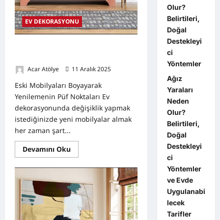
Olur?
Belirtileri,
EV DEKORASYONU
Doğal
Destekleyi
Eski Mobilyaları Boyayarak
ci
Yenilemenin Püf Noktaları
Yöntemler
Acar Atölye
11 Aralık 2025
0
Ağız
Eski Mobilyaları Boyayarak
Yaraları
Yenilemenin Püf Noktaları Ev
Neden
dekorasyonunda değişiklik yapmak
Olur?
istediğinizde yeni mobilyalar almak
Belirtileri,
her zaman şart...
Doğal
Destekleyi
Read
Devamını Oku
more
ci
about
Yöntemler
Eski
Mobilyaları
ve Evde
Boyayarak
Yenilemenin
Uygulanabi
Püf
lecek
Noktaları
Tarifler