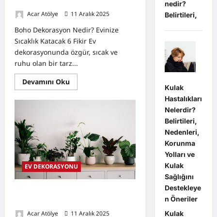
Verici Fikir
nedir?
Acar Atölye
11 Aralık 2025
0
Belirtileri,
Boho Dekorasyon Nedir? Evinize
Sıcaklık Katacak 6 Fikir Ev
dekorasyonunda özgür, sıcak ve
ruhu olan bir tarz...
Read
Devamını Oku
more
Kulak
about
Hastalıkları
Boho
Dekorasyon
Nelerdir?
Nedir?
Belirtileri,
Evinize
Sıcaklık
Nedenleri,
ve
Doğallık
Korunma
Katacak
Yolları ve
6
İlham
Kulak
EV DEKORASYONU
Verici
Fikir
Sağlığını
Destekleye
Evin Enerjisini Artıran Bitkiler ve
n Öneriler
Kullanım Alanları
Acar Atölye
11 Aralık 2025
0
Kulak