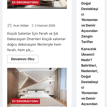
EV DEKORASYONU
Doğal
Destekleyi
ci
Küçük Salonlar İçin Ferah ve Şık
Dekorasyon Önerileri
Yöntemler
ve Demir
Acar Atölye
2 Haziran 2026
0
Açısından
Küçük Salonlar İçin Ferah ve Şık
Zengin
Dekorasyon Önerileri Küçük salonlar
Tarifler
doğru dekorasyon fikirleriyle hem
Kansızlık
ferah, hem şık,...
(Anemi)
Read
Devamını Oku
Nedir?
more
about
Belirtileri,
Küçük
Nedenleri,
Salonlar
İçin
Doğal
Ferah
ve
Destekleyi
Şık
ci
Dekorasyon
Önerileri
Yöntemler
ve Demir
EV DEKORASYONU
Açısından