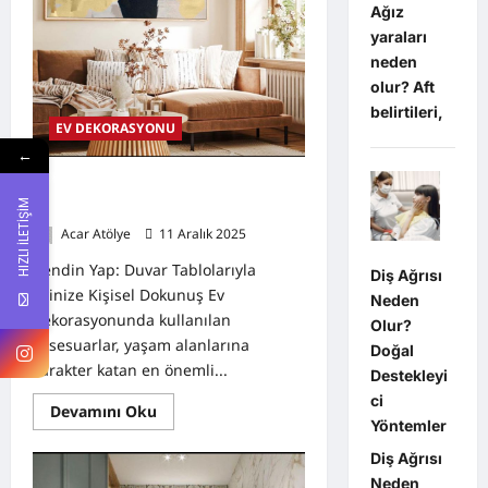
Ağız
yaraları
neden
olur? Aft
belirtileri,
EV DEKORASYONU
←
Kendin Yap: Duvar Tablolarıyla
HIZLI İLETİŞİM
Evinize Kişisel Dokunuş
Acar Atölye
11 Aralık 2025
0
Kendin Yap: Duvar Tablolarıyla
Diş Ağrısı
Evinize Kişisel Dokunuş Ev
Neden
dekorasyonunda kullanılan
Olur?
aksesuarlar, yaşam alanlarına
Doğal
karakter katan en önemli...
Destekleyi
ci
Read
Devamını Oku
more
Yöntemler
about
Kendin
Diş Ağrısı
Yap:
Neden
Duvar