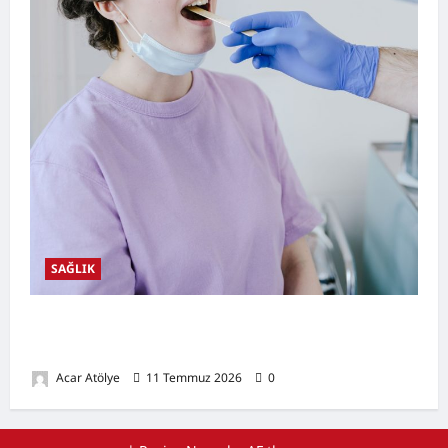
SAĞLIK
Ağız Kuruluğu Nedir? Neden Olur? Doğal
Destekleyici Yöntemler
Acar Atölye
11 Temmuz 2026
0