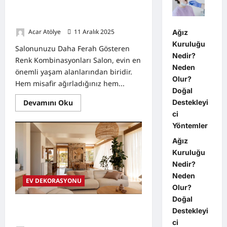
Salonunuzu Daha Ferah Gösteren
Renk Kombinasyonları
Acar Atölye
11 Aralık 2025
0
Ağız
Kuruluğu
Salonunuzu Daha Ferah Gösteren
Nedir?
Renk Kombinasyonları Salon, evin en
Neden
önemli yaşam alanlarından biridir.
Olur?
Hem misafir ağırladığınız hem...
Doğal
Read
Destekleyi
Devamını Oku
more
ci
about
Salonunuzu
Yöntemler
Daha
Ferah
Ağız
Gösteren
Renk
Kuruluğu
Kombinasyonları
Nedir?
Neden
EV DEKORASYONU
Olur?
Doğal
Doğal Malzemelerle Şık Bir Ev
Destekleyi
Dekoru Yaratmak:
ci