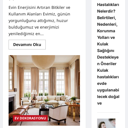
Hastalıkları
Evin Enerjisini Artıran Bitkiler ve
Nelerdir?
Kullanım Alanları Evimiz, günün
Belirtileri,
yorgunluğunu attığımız, huzur
Nedenleri,
bulduğumuz ve enerjimizi
Korunma
yenilediğimiz en...
Yolları ve
Read
Kulak
Devamını Oku
more
Sağlığını
about
Evin
Destekleye
Enerjisini
n Öneriler
Artıran
Bitkiler
Kulak
ve
Kullanım
hastalıkları
Alanları
evde
uygulanabi
lecek doğal
ve
EV DEKORASYONU