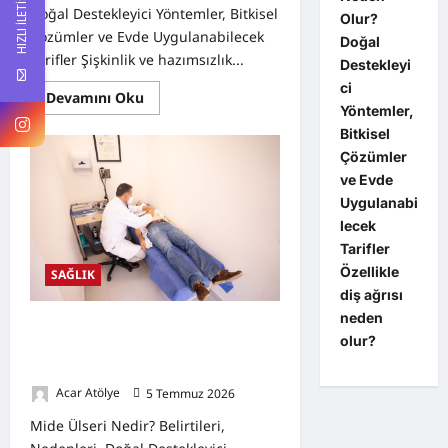
HIZLI İLETİŞİM
Doğal Destekleyici Yöntemler, Bitkisel
Olur?
Çözümler ve Evde Uygulanabilecek
Doğal
Tarifler Şişkinlik ve hazımsızlık...
Destekleyi
ci
Read
Devamını Oku
more
Yöntemler,
about
Bitkisel
Şişkinlik
ve
Çözümler
Hazımsızlık
Neden
ve Evde
Olur?
Uygulanabi
Doğal
Destekleyici
lecek
Yöntemler,
Tarifler
Bitkisel
Çözümler
Özellikle
SAĞLIK
diş ağrısı
neden
Mide Ülseri Nedir? Belirtileri,
olur?
Nedenleri, Doğal Destekleyici
Yöntemler ve Bitkisel Tarifler
Acar Atölye
5 Temmuz 2026
0
Mide Ülseri Nedir? Belirtileri,