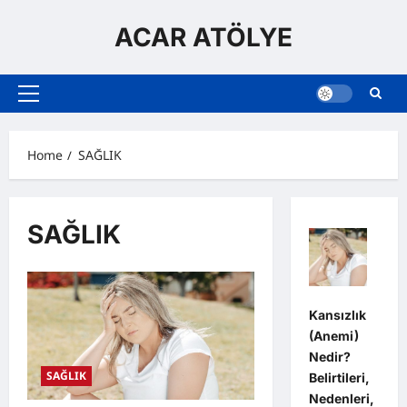
Skip
to
ACAR ATÖLYE
content
Primary
Menu
Home
SAĞLIK
SAĞLIK
Kansızlık
(Anemi)
Nedir?
SAĞLIK
Belirtileri,
Nedenleri,