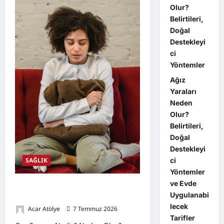
Neden
Olur?
Olur?
Doğal
Belirtileri,
Destekleyici
Yöntemler
Doğal
Destekleyi
ci
Yöntemler
Ağız
Yaraları
Neden
Olur?
Belirtileri,
Doğal
Destekleyi
ci
SAĞLIK
Yöntemler
ve Evde
Gaz Sancısı Nedir? Neden Olur?
Uygulanabi
Doğal Destekleyici Yöntemler,
lecek
Acar Atölye
7 Temmuz 2026
0
Tarifler