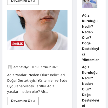
Read
Devamını Oku
more
about
Ağız
Kuruluğu
Ağız
Nedir?
Neden
Kuruluğu
Olur?
Nedir?
Doğal
Destekleyici
Neden
Yöntemler
Olur?
Doğal
SAĞLIK
Destekleyi
ci
Ağız Yaraları Neden Olur? Belirtileri,
Yöntemler
Doğal Destekleyici Yöntemler
Ağız
Acar Atölye
10 Temmuz 2026
0
Kuruluğu
Ağız Yaraları Neden Olur? Belirtileri,
Nedir?
Doğal Destekleyici Yöntemler ve Evde
Neden
Uygulanabilecek Tarifler Ağız
Olur?
yaraları neden olur? Aft...
Doğal
Destekleyi
Read
Devamını Oku
more
ci
about