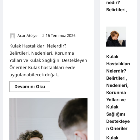
nedir?
Kulak Hastalıkları Nelerdir?
Belirtileri,
Belirtileri, Nedenleri, Korunma
Yolları ve Kulak Sağlığını
Destekleyen Öneriler
Acar Atölye
16 Temmuz 2026
0
Kulak Hastalıkları Nelerdir?
Belirtileri, Nedenleri, Korunma
Kulak
Yolları ve Kulak Sağlığını Destekleyen
Hastalıkları
Öneriler Kulak hastalıkları evde
Nelerdir?
uygulanabilecek doğal...
Belirtileri,
Nedenleri,
Read
Devamını Oku
more
Korunma
about
Kulak
Yolları ve
Hastalıkları
Kulak
Nelerdir?
Belirtileri,
Sağlığını
Nedenleri,
Korunma
Destekleye
Yolları
n Öneriler
ve
Kulak
Kulak
Sağlığını