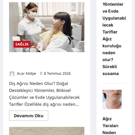
Ağız
Yöntemler
Yaraları
ve Evde
Neden
Olur?
Uygulanabi
Belirtileri,
Doğal
lecek
Destekleyici
Tarifler
Yöntemler
Ağız
SAĞLIK
kuruluğu
neden
olur?
Diş Ağrısı Neden Olur? Doğal
Destekleyici Yöntemler
Sürekli
susama
Acar Atölye
8 Temmuz 2026
0
Diş Ağrısı Neden Olur? Doğal
Destekleyici Yöntemler, Bitkisel
Çözümler ve Evde Uygulanabilecek
Tarifler Özellikle diş ağrısı neden...
Read
Devamını Oku
Ağız
more
about
Yaraları
Diş
Ağrısı
Neden