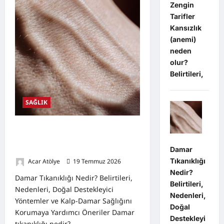
Açısından
Zengin
Zengin
Tarifler
Tarifler
Kansızlık
(anemi)
neden
olur?
Belirtileri,
SAĞLIK
Damar Tıkanıklığı Nedir? Belirtileri,
Nedenleri, Doğal Destekleyici
Damar
Yöntemler
Tıkanıklığı
Acar Atölye
19 Temmuz 2026
0
Nedir?
Damar Tıkanıklığı Nedir? Belirtileri,
Belirtileri,
Nedenleri, Doğal Destekleyici
Nedenleri,
Yöntemler ve Kalp-Damar Sağlığını
Doğal
Korumaya Yardımcı Öneriler Damar
Destekleyi
tıkanıklığı nedir?...