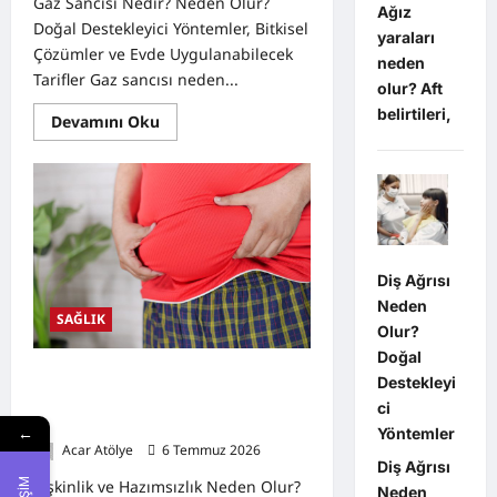
Gaz Sancısı Nedir? Neden Olur?
Ağız
Doğal Destekleyici Yöntemler, Bitkisel
yaraları
Çözümler ve Evde Uygulanabilecek
neden
Tarifler Gaz sancısı neden...
olur? Aft
belirtileri,
Read
Devamını Oku
more
about
Gaz
Sancısı
Nedir?
Neden
Olur?
Doğal
Destekleyici
Yöntemler,
Diş Ağrısı
Neden
SAĞLIK
Olur?
Doğal
Şişkinlik ve Hazımsızlık Neden Olur?
Destekleyi
Doğal Destekleyici Yöntemler,
ci
Bitkisel Çözümler
←
Yöntemler
Acar Atölye
6 Temmuz 2026
0
Diş Ağrısı
Şişkinlik ve Hazımsızlık Neden Olur?
Neden