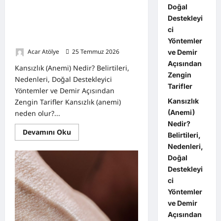
Doğal
Kansızlık (Anemi) Nedir? Belirtileri,
Destekleyi
Nedenleri, Doğal Destekleyici
Yöntemler ve Demir Açısından
ci
Zengin Tarifler
Yöntemler
Acar Atölye
25 Temmuz 2026
0
ve Demir
Açısından
Kansızlık (Anemi) Nedir? Belirtileri,
Zengin
Nedenleri, Doğal Destekleyici
Tarifler
Yöntemler ve Demir Açısından
Kansızlık
Zengin Tarifler Kansızlık (anemi)
(Anemi)
neden olur?...
Nedir?
Read
Devamını Oku
Belirtileri,
more
about
Nedenleri,
Kansızlık
Doğal
(Anemi)
Nedir?
Destekleyi
Belirtileri,
Nedenleri,
ci
Doğal
Yöntemler
Destekleyici
Yöntemler
ve Demir
ve
Demir
Açısından