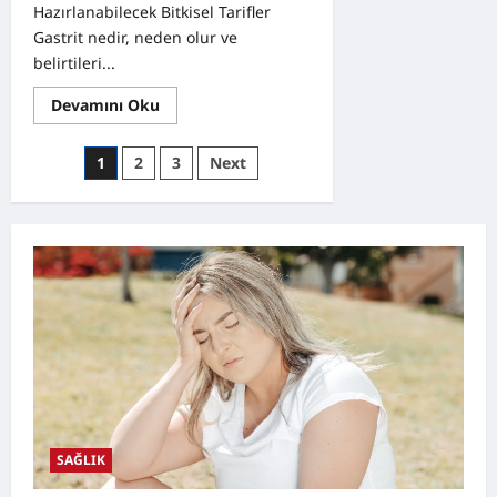
Hazırlanabilecek Bitkisel Tarifler
Gastrit nedir, neden olur ve
belirtileri...
Read
Devamını Oku
more
about
Gastrit
Yazı
1
2
3
Next
Nedir?
Belirtileri,
sayfalaması
Doğal
Destekleyici
Yöntemler
ve
Evde
Hazırlanabilecek
Bitkisel
Tarifler
SAĞLIK