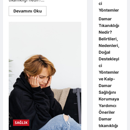
ci
Yöntemler
Read
Devamını Oku
more
about
Damar
Damar
Tıkanıklığı
Tıkanıklığı
Nedir?
Nedir?
Belirtileri,
Belirtileri,
Nedenleri,
Doğal
Nedenleri,
Destekleyici
Yöntemler
Doğal
Destekleyi
ci
Yöntemler
ve Kalp-
Damar
Sağlığını
Korumaya
Yardımcı
Öneriler
Damar
SAĞLIK
tıkanıklığı