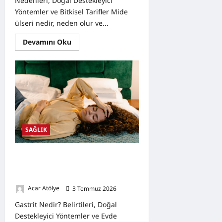
Nedenleri, Doğal Destekleyici
Yöntemler ve Bitkisel Tarifler Mide
ülseri nedir, neden olur ve...
Read
Devamını Oku
more
about
Mide
Ülseri
Nedir?
Belirtileri,
Nedenleri,
Doğal
Destekleyici
Yöntemler
ve
Bitkisel
SAĞLIK
Tarifler
Gastrit Nedir? Belirtileri, Doğal
Destekleyici Yöntemler ve Evde
Hazırlanabilecek Bitkisel Tarifler
Acar Atölye
3 Temmuz 2026
0
Gastrit Nedir? Belirtileri, Doğal
Destekleyici Yöntemler ve Evde