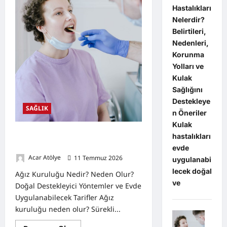
Destekleyen
Hastalıkları
Öneriler
Nelerdir?
Belirtileri,
Nedenleri,
Korunma
Yolları ve
Kulak
Sağlığını
Destekleye
SAĞLIK
n Öneriler
Kulak
Ağız Kuruluğu Nedir? Neden Olur?
hastalıkları
Doğal Destekleyici Yöntemler
evde
Acar Atölye
11 Temmuz 2026
0
uygulanabi
lecek doğal
Ağız Kuruluğu Nedir? Neden Olur?
ve
Doğal Destekleyici Yöntemler ve Evde
Uygulanabilecek Tarifler Ağız
kuruluğu neden olur? Sürekli...