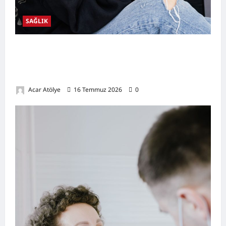
SAĞLIK
Kulak Hastalıkları Nelerdir? Belirtileri,
Nedenleri, Korunma Yolları ve Kulak Sağlığını
Destekleyen Öneriler
Acar Atölye
16 Temmuz 2026
0