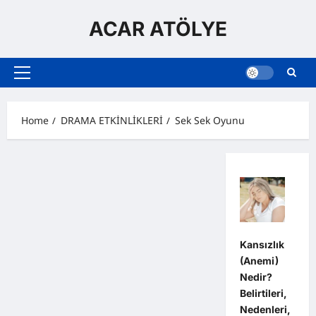
Skip
to
ACAR ATÖLYE
content
Primary
Menu
Home
DRAMA ETKİNLİKLERİ
Sek Sek Oyunu
Kansızlık
(Anemi)
Nedir?
Belirtileri,
Nedenleri,