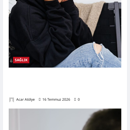
SAĞLIK
Kulak Hastalıkları Nelerdir? Belirtileri,
Nedenleri, Korunma Yolları ve Kulak Sağlığını
Destekleyen Öneriler
Acar Atölye
16 Temmuz 2026
0