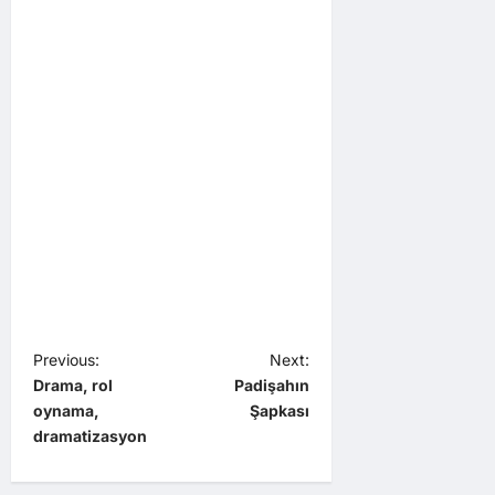
P
Previous:
Next:
Drama, rol
Padişahın
o
oynama,
Şapkası
s
dramatizasyon
t