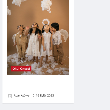
Okul Öncesi
”Masal Tiyatro Şovu ”
etkinliği
Acar Atölye
16 Eylül 2023
0