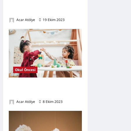
Dikkat Eksikliği İçin Oyunlar
Nelerdir?
Acar Atölye
19 Ekim 2023
0
Okul Öncesi
Okulöncesi Etkinliği Nasıl
Yapılmalıdır?
Acar Atölye
8 Ekim 2023
0