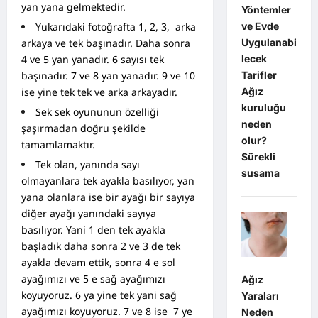
yan yana gelmektedir.
Yöntemler
ve Evde
Yukarıdaki fotoğrafta 1, 2, 3, arka
Uygulanabi
arkaya ve tek başınadır. Daha sonra
lecek
4 ve 5 yan yanadır. 6 sayısı tek
Tarifler
başınadır. 7 ve 8 yan yanadır. 9 ve 10
Ağız
ise yine tek tek ve arka arkayadır.
kuruluğu
Sek sek oyununun özelliği
neden
şaşırmadan doğru şekilde
olur?
tamamlamaktır.
Sürekli
Tek olan, yanında sayı
susama
olmayanlara tek ayakla basılıyor, yan
yana olanlara ise bir ayağı bir sayıya
diğer ayağı yanındaki sayıya
basılıyor. Yani 1 den tek ayakla
başladık daha sonra 2 ve 3 de tek
ayakla devam ettik, sonra 4 e sol
ayağımızı ve 5 e sağ ayağımızı
Ağız
koyuyoruz. 6 ya yine tek yani sağ
Yaraları
ayağımızı koyuyoruz. 7 ve 8 ise 7 ye
Neden