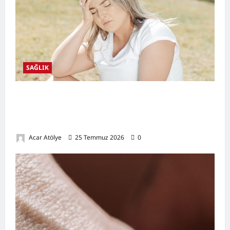
SAĞLIK
Kansızlık (Anemi) Nedir? Belirtileri,
Nedenleri, Doğal Destekleyici Yöntemler ve
Demir Açısından Zengin Tarifler
Acar Atölye
25 Temmuz 2026
0