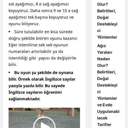
sol ayağımızı, 8 e sağ ayağımızı
Olur?
koyuyoruz. Daha sonra 9 ve 10 a sağ
Belirtileri,
ayağımızı tek başına koyuyoruz ve
Doğal
oyunu bitiyoruz.
Destekleyi
ci
Süre tutulabilir en kısa sürede
Yöntemler
doğru şekilde bitiren oyunu kazanır.
Eğer istenilirse sek sek oyunun
Ağız
numaraları artırılabilir ya da
Yaraları
istenildiği gibi yapısı da değiştirile
Neden
bilir.
Olur?
Belirtileri,
Bu oyun şu şekilde de oynana
Doğal
bilir. Örnek olarak İngilizce sayılar
Destekleyi
yazıyla yazıla bilir. Bu sayede
ci
İngilizce sayıların öğrenimi
Yöntemler
sağlanmaktadır.
ve Evde
Video
Uygulanabi
oynatıcı
lecek
Tarifler