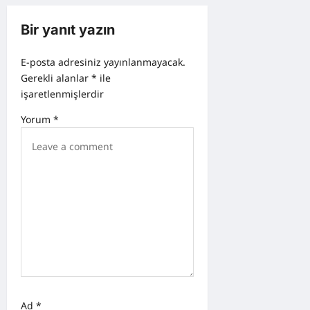
n
a
Bir yanıt yazın
v
E-posta adresiniz yayınlanmayacak.
i
Gerekli alanlar
*
ile
g
işaretlenmişlerdir
a
Yorum
*
t
i
o
n
Ad
*