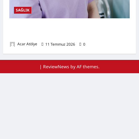
SAĞLIK
Ağız Kuruluğu Nedir? Neden Olur? Doğal
Destekleyici Yöntemler
Acar Atölye
11 Temmuz 2026
0
|
ReviewNews
by AF themes.