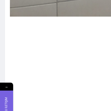
←
HIZLI İLETİŞİM