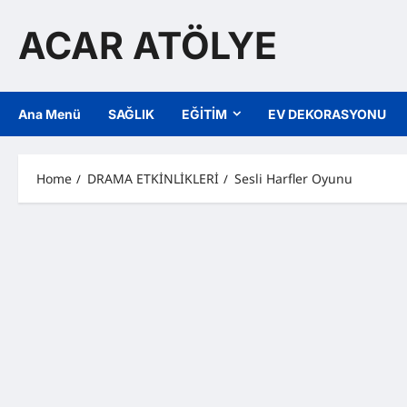
Skip
to
ACAR ATÖLYE
content
Ana Menü
SAĞLIK
EĞİTİM
EV DEKORASYONU
Home
DRAMA ETKİNLİKLERİ
Sesli Harfler Oyunu