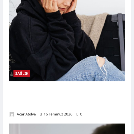
SAĞLIK
Kulak Hastalıkları Nelerdir? Belirtileri,
Nedenleri, Korunma Yolları ve Kulak Sağlığını
Destekleyen Öneriler
Acar Atölye
16 Temmuz 2026
0