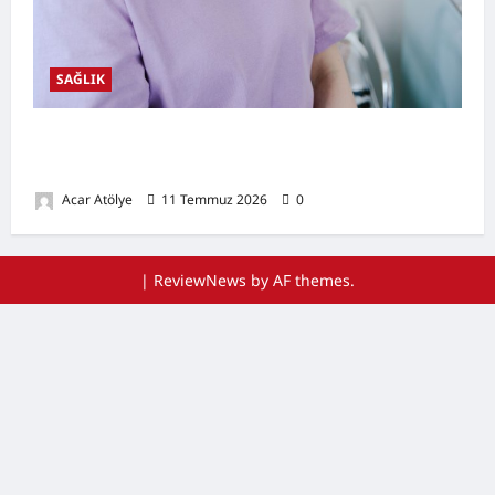
SAĞLIK
Ağız Kuruluğu Nedir? Neden Olur? Doğal
Destekleyici Yöntemler
Acar Atölye
11 Temmuz 2026
0
|
ReviewNews
by AF themes.