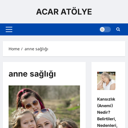
Skip
to
ACAR ATÖLYE
content
Primary
Menu
Home
anne sağlığı
anne sağlığı
Kansızlık
(Anemi)
Nedir?
Belirtileri,
Nedenleri,