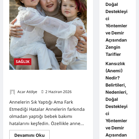
Doğal
Destekleyi
ci
Yöntemler
ve Demir
Açısından
Zengin
Tarifler
SAĞLIK
Kansızlık
(Anemi)
Annelerin Sık Yaptığı Ama Fark
Nedir?
Etmediği Hatalar
Belirtileri,
Acar Atölye
2 Haziran 2026
0
Nedenleri,
Doğal
Annelerin Sık Yaptığı Ama Fark
Destekleyi
Etmediği Hatalar Annelerin farkında
ci
olmadan yaptığı bebek bakımı
Yöntemler
hatalarını keşfedin. Özellikle anne...
ve Demir
Read
Devamını Oku
Açısından