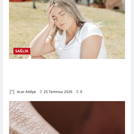
SAĞLIK
Kansızlık (Anemi) Nedir? Belirtileri,
Nedenleri, Doğal Destekleyici Yöntemler ve
Demir Açısından Zengin Tarifler
Acar Atölye
25 Temmuz 2026
0