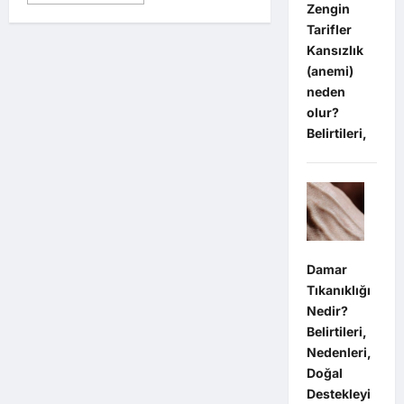
more
Zengin
about
Annelerin
Tarifler
Sık
Yaptığı
Kansızlık
Ama
(anemi)
Fark
Etmediği
neden
Hatalar
olur?
Belirtileri,
Damar
Tıkanıklığı
Nedir?
Belirtileri,
Nedenleri,
Doğal
Destekleyi