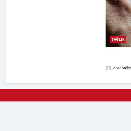
SAĞLIK
Damar Tıkanık
Nedenleri, D
Acar Atöly