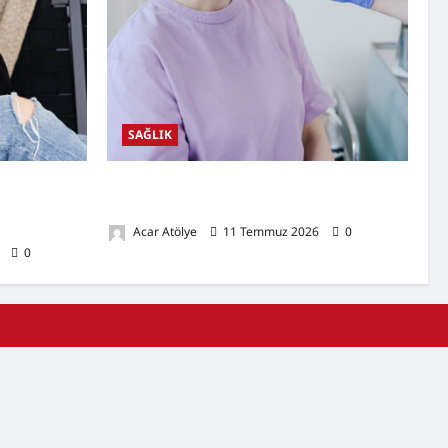
SAĞLIK
tileri,
Ağız Kuruluğu Nedir? Neden Olur? Doğal
Kulak
Destekleyici Yöntemler
Acar Atölye
11 Temmuz 2026
0
6
0