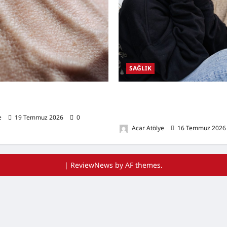
SAĞLIK
lığı Nedir? Belirtileri,
Kulak Hastalıkları Nelerdir? Belir
oğal Destekleyici Yöntemler
Nedenleri, Korunma Yolları ve 
Sağlığını Destekleyen Öneriler
e
19 Temmuz 2026
0
Acar Atölye
16 Temmuz 202
|
ReviewNews
by AF themes.