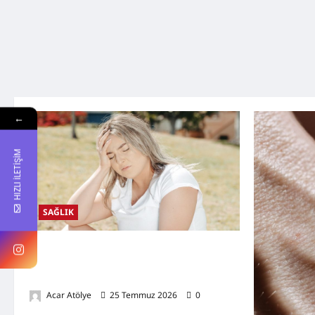
←
HIZLI İLETİŞİM
SAĞLIK
Kansızlık (Anemi) Nedir? Belirtileri,
Nedenleri, Doğal Destekleyici Yöntemler ve
Demir Açısından Zengin Tarifler
Acar Atölye
25 Temmuz 2026
0