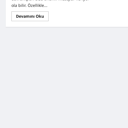
ola bilir. Özellikle...
Read
Devamını Oku
more
about
Bebeğinizin
Davranışları
Size
Bir
Şey
Anlatıyor
Ola
bilir