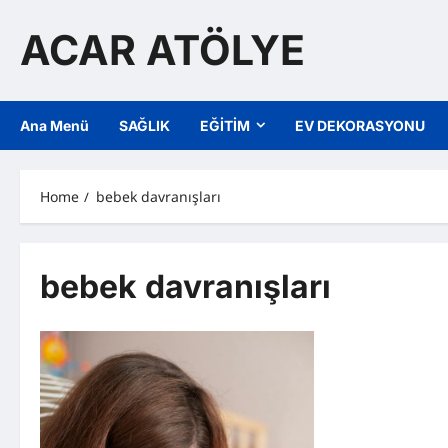
Skip
to
ACAR ATÖLYE
content
Ana Menü
SAĞLIK
EĞİTİM
EV DEKORASYONU
Home
bebek davranışları
bebek davranışları