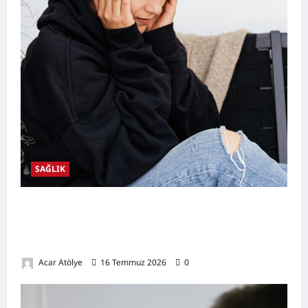
SAĞLIK
Kulak Hastalıkları Nelerdir? Belirtileri,
Nedenleri, Korunma Yolları ve Kulak Sağlığını
Destekleyen Öneriler
Acar Atölye
16 Temmuz 2026
0