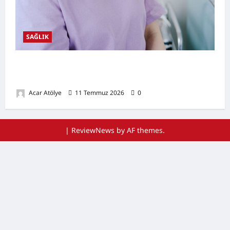
SAĞLIK
Ağız Kuruluğu Nedir? Neden Olur? Doğal
Destekleyici Yöntemler
Acar Atölye
11 Temmuz 2026
0
|
ReviewNews
by AF themes.