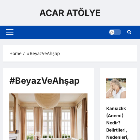
Skip
to
ACAR ATÖLYE
content
Primary
Menu
Home
#BeyazVeAhşap
#BeyazVeAhşap
Kansızlık
(Anemi)
Nedir?
Belirtileri,
Nedenleri,