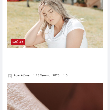
SAĞLIK
Kansızlık (Anemi) Nedir? Belirtileri,
Nedenleri, Doğal Destekleyici Yöntemler ve
Demir Açısından Zengin Tarifler
Acar Atölye
25 Temmuz 2026
0