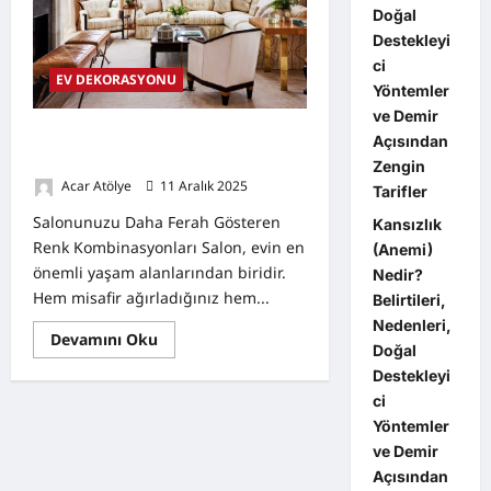
Doğal
Destekleyi
ci
EV DEKORASYONU
Yöntemler
ve Demir
Salonunuzu Daha Ferah Gösteren
Açısından
Renk Kombinasyonları
Zengin
Acar Atölye
11 Aralık 2025
0
Tarifler
Salonunuzu Daha Ferah Gösteren
Kansızlık
Renk Kombinasyonları Salon, evin en
(Anemi)
önemli yaşam alanlarından biridir.
Nedir?
Hem misafir ağırladığınız hem...
Belirtileri,
Nedenleri,
Read
Devamını Oku
Doğal
more
about
Destekleyi
Salonunuzu
Daha
ci
Ferah
Yöntemler
Gösteren
Renk
ve Demir
Kombinasyonları
Açısından