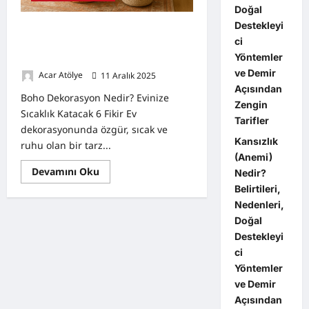
Doğal
Destekleyi
Boho Dekorasyon Nedir? Evinize
ci
Sıcaklık ve Doğallık Katacak 6 İlham
Yöntemler
Verici Fikir
ve Demir
Acar Atölye
11 Aralık 2025
0
Açısından
Boho Dekorasyon Nedir? Evinize
Zengin
Sıcaklık Katacak 6 Fikir Ev
Tarifler
dekorasyonunda özgür, sıcak ve
Kansızlık
ruhu olan bir tarz...
(Anemi)
Read
Devamını Oku
Nedir?
more
Belirtileri,
about
Boho
Nedenleri,
Dekorasyon
Nedir?
Doğal
Evinize
Destekleyi
Sıcaklık
ve
ci
Doğallık
Katacak
Yöntemler
6
ve Demir
İlham
Verici
Açısından
Fikir