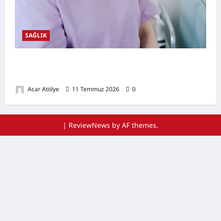
SAĞLIK
Ağız Kuruluğu Nedir? Neden Olur? Doğal
Destekleyici Yöntemler
Acar Atölye
11 Temmuz 2026
0
|
ReviewNews
by AF themes.