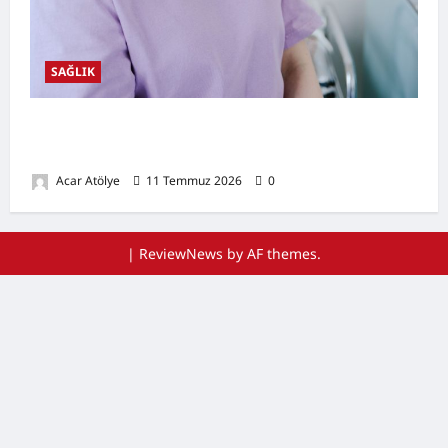
SAĞLIK
Ağız Kuruluğu Nedir? Neden Olur? Doğal
Destekleyici Yöntemler
Acar Atölye
11 Temmuz 2026
0
|
ReviewNews
by AF themes.