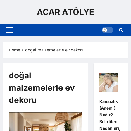
Skip
to
ACAR ATÖLYE
content
Primary
Menu
Home
doğal malzemelerle ev dekoru
doğal
malzemelerle ev
dekoru
Kansızlık
(Anemi)
Nedir?
Belirtileri,
Nedenleri,