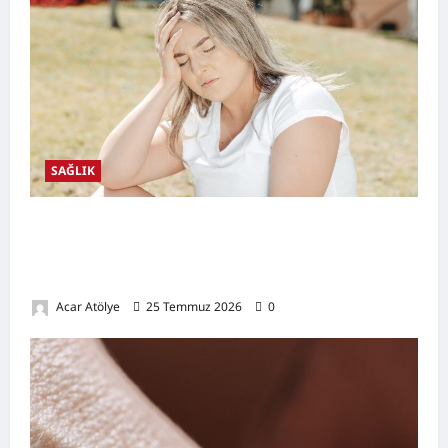
SAĞLIK
Kansızlık (Anemi) Nedir? Belirtileri,
Nedenleri, Doğal Destekleyici Yöntemler ve
Demir Açısından Zengin Tarifler
Acar Atölye
25 Temmuz 2026
0