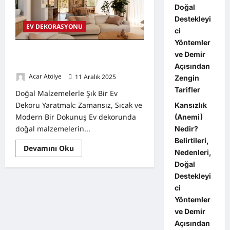
Doğal
Destekleyi
EV DEKORASYONU
ci
Yöntemler
Doğal Malzemelerle Şık Bir Ev
ve Demir
Dekoru Yaratmak:
Açısından
Acar Atölye
11 Aralık 2025
0
Zengin
Tarifler
Doğal Malzemelerle Şık Bir Ev
Dekoru Yaratmak: Zamansız, Sıcak ve
Kansızlık
Modern Bir Dokunuş Ev dekorunda
(Anemi)
doğal malzemelerin...
Nedir?
Belirtileri,
Read
Devamını Oku
Nedenleri,
more
about
Doğal
Doğal
Malzemelerle
Destekleyi
Şık
ci
Bir
Ev
Yöntemler
Dekoru
ve Demir
Yaratmak:
Açısından