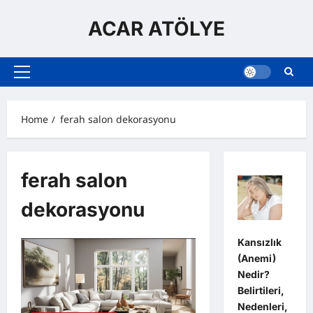
Skip
to
ACAR ATÖLYE
content
Primary
Menu
Home
ferah salon dekorasyonu
ferah salon
dekorasyonu
Kansızlık
(Anemi)
Nedir?
Belirtileri,
Nedenleri,