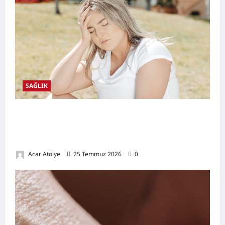
SAĞLIK
Kansızlık (Anemi) Nedir? Belirtileri,
Nedenleri, Doğal Destekleyici Yöntemler ve
Demir Açısından Zengin Tarifler
Acar Atölye
25 Temmuz 2026
0