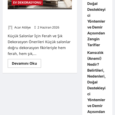
EV DEKORASYONU
Doğal
Destekleyi
ci
Küçük Salonlar İçin Ferah ve Şık
Dekorasyon Önerileri
Yöntemler
ve Demir
Acar Atölye
2 Haziran 2026
0
Açısından
Küçük Salonlar İçin Ferah ve Şık
Zengin
Dekorasyon Önerileri Küçük salonlar
Tarifler
doğru dekorasyon fikirleriyle hem
Kansızlık
ferah, hem şık,...
(Anemi)
Read
Devamını Oku
Nedir?
more
about
Belirtileri,
Küçük
Nedenleri,
Salonlar
İçin
Doğal
Ferah
ve
Destekleyi
Şık
ci
Dekorasyon
Önerileri
Yöntemler
ve Demir
Açısından