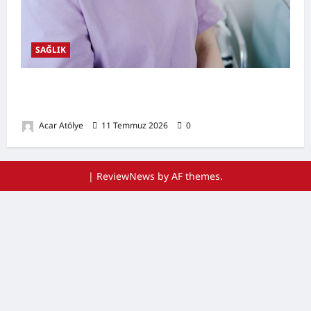
SAĞLIK
Ağız Kuruluğu Nedir? Neden Olur? Doğal
Destekleyici Yöntemler
Acar Atölye
11 Temmuz 2026
0
|
ReviewNews
by AF themes.