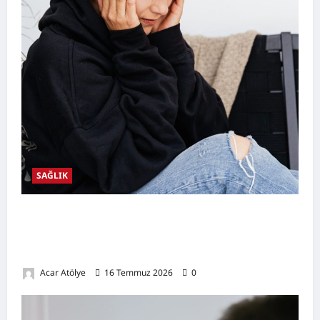
SAĞLIK
Kulak Hastalıkları Nelerdir? Belirtileri,
Nedenleri, Korunma Yolları ve Kulak Sağlığını
Destekleyen Öneriler
Acar Atölye
16 Temmuz 2026
0