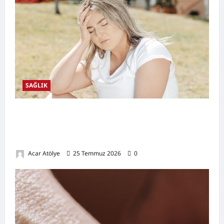
SAĞLIK
Kansızlık (Anemi) Nedir? Belirtileri,
Nedenleri, Doğal Destekleyici Yöntemler ve
Demir Açısından Zengin Tarifler
Acar Atölye
25 Temmuz 2026
0