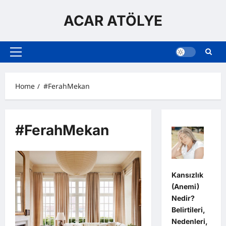
Skip
to
ACAR ATÖLYE
content
Primary
Menu
Home
#FerahMekan
#FerahMekan
Kansızlık
(Anemi)
Nedir?
Belirtileri,
Nedenleri,