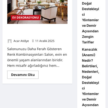
Doğal
Destekleyi
ci
EV DEKORASYONU
Yöntemler
ve Demir
Salonunuzu Daha Ferah Gösteren
Açısından
Renk Kombinasyonları
Zengin
Acar Atölye
11 Aralık 2025
0
Tarifler
Salonunuzu Daha Ferah Gösteren
Kansızlık
Renk Kombinasyonları Salon, evin en
(Anemi)
önemli yaşam alanlarından biridir.
Nedir?
Hem misafir ağırladığınız hem...
Belirtileri,
Nedenleri,
Read
Devamını Oku
Doğal
more
about
Destekleyi
Salonunuzu
Daha
ci
Ferah
Yöntemler
Gösteren
Renk
ve Demir
Kombinasyonları
Açısından