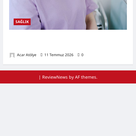
SAĞLIK
Ağız Kuruluğu Nedir? Neden Olur? Doğal
Destekleyici Yöntemler
Acar Atölye
11 Temmuz 2026
0
|
ReviewNews
by AF themes.