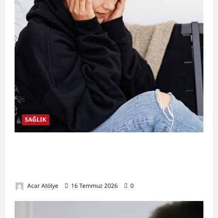
SAĞLIK
Kulak Hastalıkları Nelerdir? Belirtileri,
Nedenleri, Korunma Yolları ve Kulak Sağlığını
Destekleyen Öneriler
Acar Atölye
16 Temmuz 2026
0