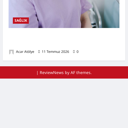
SAĞLIK
Ağız Kuruluğu Nedir? Neden Olur? Doğal
Destekleyici Yöntemler
Acar Atölye
11 Temmuz 2026
0
|
ReviewNews
by AF themes.