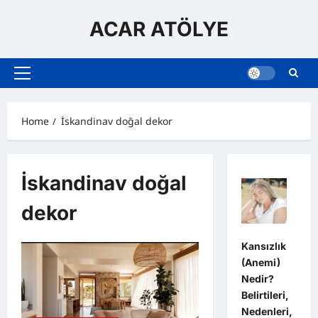
Skip
to
ACAR ATÖLYE
content
Primary
Menu
Home
İskandinav doğal dekor
İskandinav doğal
dekor
Kansızlık
(Anemi)
Nedir?
Belirtileri,
Nedenleri,