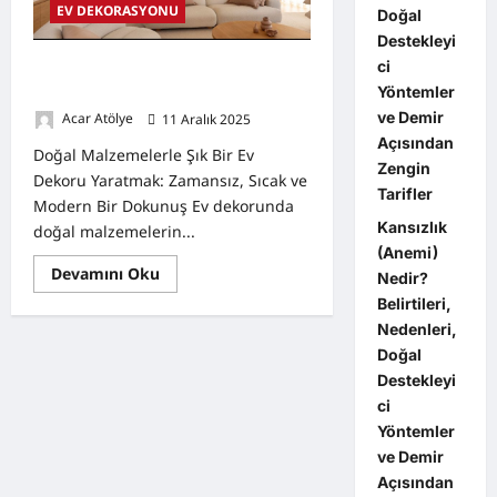
EV DEKORASYONU
Doğal
Destekleyi
ci
Doğal Malzemelerle Şık Bir Ev
Dekoru Yaratmak:
Yöntemler
ve Demir
Acar Atölye
11 Aralık 2025
0
Açısından
Doğal Malzemelerle Şık Bir Ev
Zengin
Dekoru Yaratmak: Zamansız, Sıcak ve
Tarifler
Modern Bir Dokunuş Ev dekorunda
Kansızlık
doğal malzemelerin...
(Anemi)
Read
Devamını Oku
Nedir?
more
about
Belirtileri,
Doğal
Nedenleri,
Malzemelerle
Şık
Doğal
Bir
Ev
Destekleyi
Dekoru
ci
Yaratmak:
Yöntemler
ve Demir
Açısından