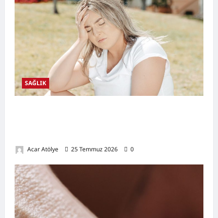
SAĞLIK
Kansızlık (Anemi) Nedir? Belirtileri,
Nedenleri, Doğal Destekleyici Yöntemler ve
Demir Açısından Zengin Tarifler
Acar Atölye
25 Temmuz 2026
0