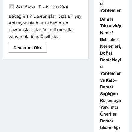
ci
Acar Atölye
2 Haziran 2026
0
Yöntemler
Bebeğinizin Davranışları Size Bir Şey
Damar
Anlatıyor Ola bilir Bebeğinizin
Tıkanıklığı
davranışları size önemli mesajlar
Nedir?
veriyor ola bilir. Özellikle...
Belirtileri,
Nedenleri,
Read
Devamını Oku
more
Doğal
about
Bebeğinizin
Destekleyi
Davranışları
ci
Size
Bir
Yöntemler
Şey
ve Kalp-
Anlatıyor
Ola
Damar
bilir
Sağlığını
Korumaya
Yardımcı
Öneriler
Damar
tıkanıklığı