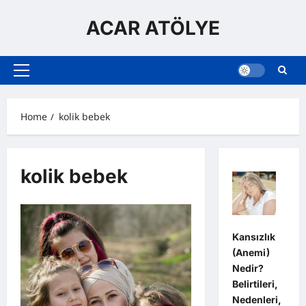
Skip
to
ACAR ATÖLYE
content
Primary
Menu
Home
kolik bebek
kolik bebek
Kansızlık
(Anemi)
Nedir?
Belirtileri,
Nedenleri,