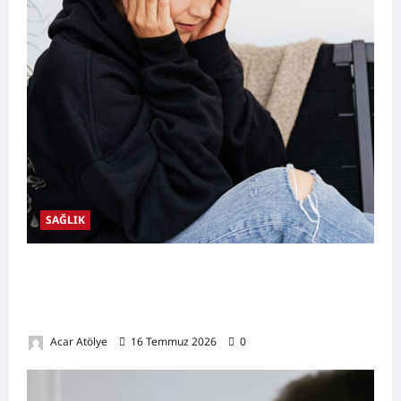
SAĞLIK
Kulak Hastalıkları Nelerdir? Belirtileri,
Nedenleri, Korunma Yolları ve Kulak Sağlığını
Destekleyen Öneriler
Acar Atölye
16 Temmuz 2026
0