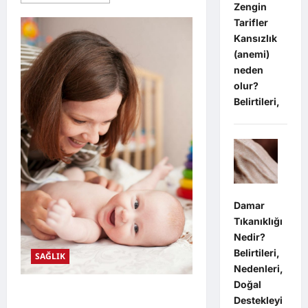
more
Zengin
about
Annelerin
Tarifler
Sık
Yaptığı
Kansızlık
Ama
(anemi)
Fark
Etmediği
neden
Hatalar
olur?
Belirtileri,
Damar
Tıkanıklığı
Nedir?
Belirtileri,
SAĞLIK
Nedenleri,
Doğal
Bebeğinizin Davranışları Size Bir Şey
Destekleyi
Anlatıyor Ola bilir