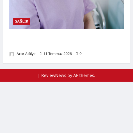
SAĞLIK
Ağız Kuruluğu Nedir? Neden Olur? Doğal
Destekleyici Yöntemler
Acar Atölye
11 Temmuz 2026
0
|
ReviewNews
by AF themes.