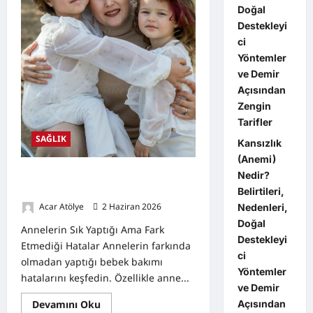
Doğal
Destekleyi
ci
Yöntemler
ve Demir
Açısından
Zengin
Tarifler
SAĞLIK
Kansızlık
(Anemi)
Annelerin Sık Yaptığı Ama Fark
Nedir?
Etmediği Hatalar
Belirtileri,
Acar Atölye
2 Haziran 2026
0
Nedenleri,
Doğal
Annelerin Sık Yaptığı Ama Fark
Destekleyi
Etmediği Hatalar Annelerin farkında
ci
olmadan yaptığı bebek bakımı
Yöntemler
hatalarını keşfedin. Özellikle anne...
ve Demir
Read
Devamını Oku
Açısından