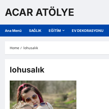
Skip
to
ACAR ATÖLYE
content
Ana Menü
SAĞLIK
EĞİTİM
EV DEKORASYONU
Home
lohusalık
lohusalık