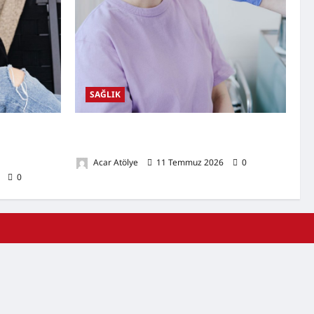
SAĞLIK
tileri,
Ağız Kuruluğu Nedir? Neden Olur? Doğal
Kulak
Destekleyici Yöntemler
Acar Atölye
11 Temmuz 2026
0
6
0