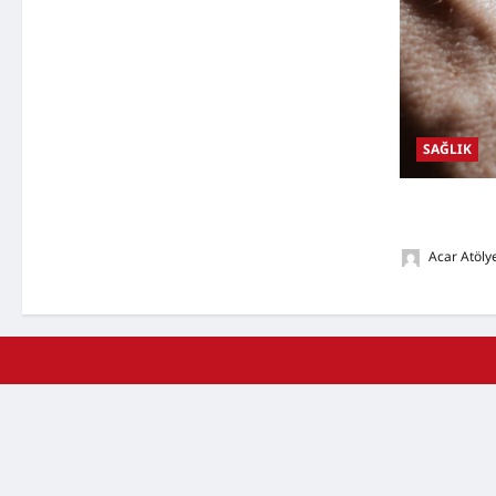
SAĞLIK
Damar Tıkanık
Nedenleri, D
Acar Atöly