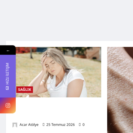
←
HIZLI İLETİŞİM
SAĞLIK
Kansızlık (Anemi) Nedir? Belirtileri,
Nedenleri, Doğal Destekleyici Yöntemler ve
Demir Açısından Zengin Tarifler
Acar Atölye
25 Temmuz 2026
0