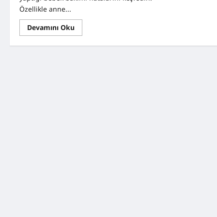
Özellikle anne...
Read
Devamını Oku
more
about
Annelerin
Sık
Yaptığı
Ama
Fark
Etmediği
Hatalar