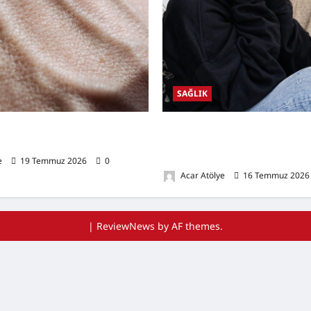
SAĞLIK
lığı Nedir? Belirtileri,
Kulak Hastalıkları Nelerdir? Belir
oğal Destekleyici Yöntemler
Nedenleri, Korunma Yolları ve 
Sağlığını Destekleyen Öneriler
e
19 Temmuz 2026
0
Acar Atölye
16 Temmuz 202
|
ReviewNews
by AF themes.