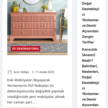
Doğal
Destekleyi
ci
Yöntemler
ve Demir
Açısından
Zengin
Tarifler
EV DEKORASYONU
Kansızlık
(Anemi)
Nedir?
Eski Mobilyaları Boyayarak
Belirtileri,
Yenilemenin Püf Noktaları
Nedenleri,
Acar Atölye
11 Aralık 2025
0
Doğal
Eski Mobilyaları Boyayarak
Destekleyi
Yenilemenin Püf Noktaları Ev
ci
dekorasyonunda değişiklik yapmak
Yöntemler
istediğinizde yeni mobilyalar almak
ve Demir
her zaman şart...
Açısından