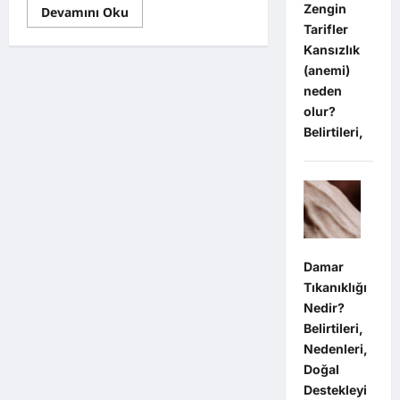
Zengin
Read
Devamını Oku
more
Tarifler
about
Eski
Kansızlık
Mobilyaları
(anemi)
Boyayarak
Yenilemenin
neden
Püf
Noktaları
olur?
Belirtileri,
Damar
Tıkanıklığı
Nedir?
Belirtileri,
Nedenleri,
Doğal
Destekleyi