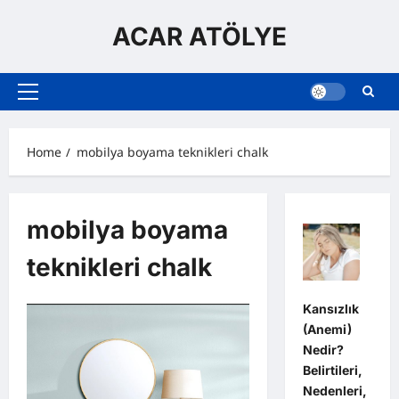
Skip
to
ACAR ATÖLYE
content
Primary
Menu
Home
mobilya boyama teknikleri chalk
mobilya boyama
teknikleri chalk
Kansızlık
(Anemi)
Nedir?
Belirtileri,
Nedenleri,