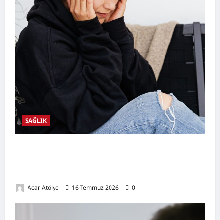
SAĞLIK
Kulak Hastalıkları Nelerdir? Belirtileri,
Nedenleri, Korunma Yolları ve Kulak Sağlığını
Destekleyen Öneriler
Acar Atölye
16 Temmuz 2026
0