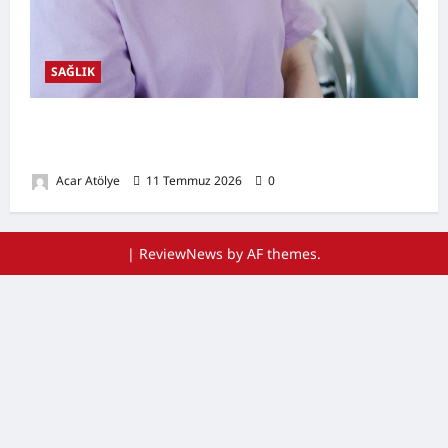
SAĞLIK
Ağız Kuruluğu Nedir? Neden Olur? Doğal
Destekleyici Yöntemler
Acar Atölye
11 Temmuz 2026
0
|
ReviewNews
by AF themes.