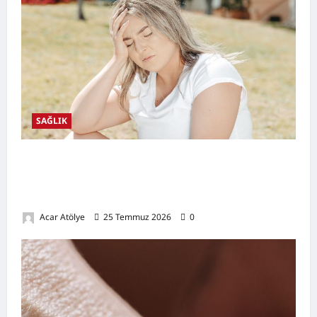
SAĞLIK
Kansızlık (Anemi) Nedir? Belirtileri,
Nedenleri, Doğal Destekleyici Yöntemler ve
Demir Açısından Zengin Tarifler
Acar Atölye
25 Temmuz 2026
0