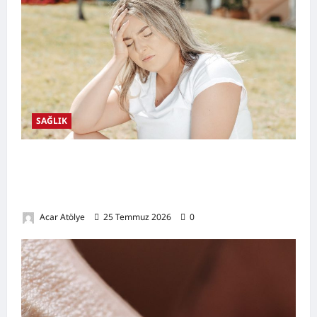
SAĞLIK
Kansızlık (Anemi) Nedir? Belirtileri,
Nedenleri, Doğal Destekleyici Yöntemler ve
Demir Açısından Zengin Tarifler
Acar Atölye
25 Temmuz 2026
0