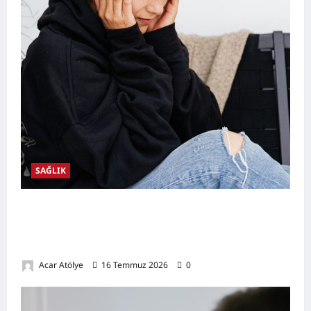
SAĞLIK
Kulak Hastalıkları Nelerdir? Belirtileri,
Nedenleri, Korunma Yolları ve Kulak Sağlığını
Destekleyen Öneriler
Acar Atölye
16 Temmuz 2026
0