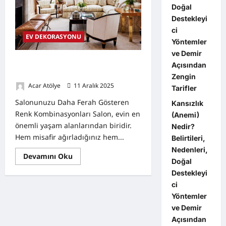
Doğal
Destekleyi
ci
EV DEKORASYONU
Yöntemler
ve Demir
Salonunuzu Daha Ferah Gösteren
Açısından
Renk Kombinasyonları
Zengin
Acar Atölye
11 Aralık 2025
0
Tarifler
Salonunuzu Daha Ferah Gösteren
Kansızlık
Renk Kombinasyonları Salon, evin en
(Anemi)
önemli yaşam alanlarından biridir.
Nedir?
Hem misafir ağırladığınız hem...
Belirtileri,
Nedenleri,
Read
Devamını Oku
Doğal
more
about
Destekleyi
Salonunuzu
Daha
ci
Ferah
Yöntemler
Gösteren
Renk
ve Demir
Kombinasyonları
Açısından