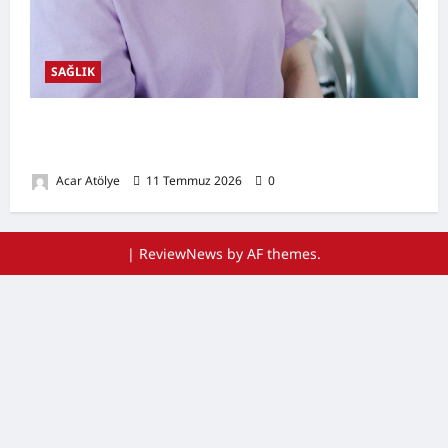
SAĞLIK
Ağız Kuruluğu Nedir? Neden Olur? Doğal
Destekleyici Yöntemler
Acar Atölye
11 Temmuz 2026
0
|
ReviewNews
by AF themes.