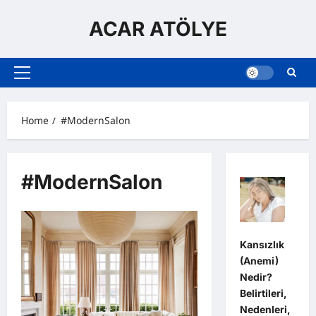
Skip
to
ACAR ATÖLYE
content
Primary
Menu
Home
#ModernSalon
#ModernSalon
Kansızlık
(Anemi)
Nedir?
Belirtileri,
Nedenleri,