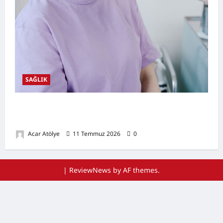
SAĞLIK
Ağız Kuruluğu Nedir? Neden Olur? Doğal
Destekleyici Yöntemler
Acar Atölye
11 Temmuz 2026
0
|
ReviewNews
by AF themes.