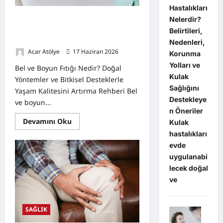
Hastalıkları
Bel ve Boyun Fıtığı Nedir? Doğal
Nelerdir?
Yöntemler ve Bitkisel Desteklerle
Belirtileri,
Yaşam Kalitesini Artırma Rehberi
Nedenleri,
Acar Atölye
17 Haziran 2026
0
Korunma
Yolları ve
Bel ve Boyun Fıtığı Nedir? Doğal
Kulak
Yöntemler ve Bitkisel Desteklerle
Sağlığını
Yaşam Kalitesini Artırma Rehberi Bel
Destekleye
ve boyun...
n Öneriler
Read
Devamını Oku
Kulak
more
hastalıkları
about
Bel
evde
ve
Boyun
uygulanabi
Fıtığı
lecek doğal
Nedir?
Doğal
ve
Yöntemler
ve
Bitkisel
Desteklerle
SAĞLIK
Yaşam
Kalitesini