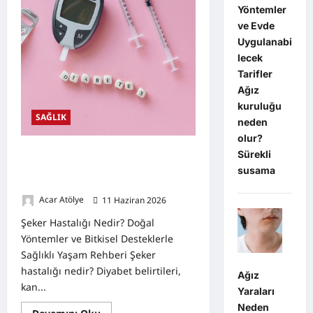
Yöntemler
ve Evde
Uygulanabi
lecek
Tarifler
Ağız
kuruluğu
SAĞLIK
neden
olur?
Şeker Hastalığı Nedir? Doğal
Sürekli
Yöntemler ve Bitkisel Desteklerle
susama
Sağlıklı Yaşam Rehberi
Acar Atölye
11 Haziran 2026
0
Şeker Hastalığı Nedir? Doğal
Yöntemler ve Bitkisel Desteklerle
Sağlıklı Yaşam Rehberi Şeker
hastalığı nedir? Diyabet belirtileri,
Ağız
kan...
Yaraları
Neden
Read