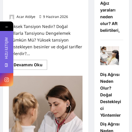
Ağız
Yollarla Tansiyonu Dengelemek
Mümkün Mü?
yaraları
Acar Atölye
9 Haziran 2026
0
neden
olur? Aft
←
Yüksek Tansiyon Nedir? Doğal
belirtileri,
Yollarla Tansiyonu Dengelemek
Mümkün Mü? Yüksek tansiyon
HIZLI İLETİŞİM
destekleyen besinler ve doğal tarifler
nelerdir?...
Read
Devamını Oku
more
about
Diş Ağrısı
Yüksek
Tansiyon
Neden
Nedir?
Olur?
Doğal
Yollarla
Doğal
Tansiyonu
Dengelemek
Destekleyi
Mümkün
ci
Mü?
Yöntemler
Diş Ağrısı
Neden