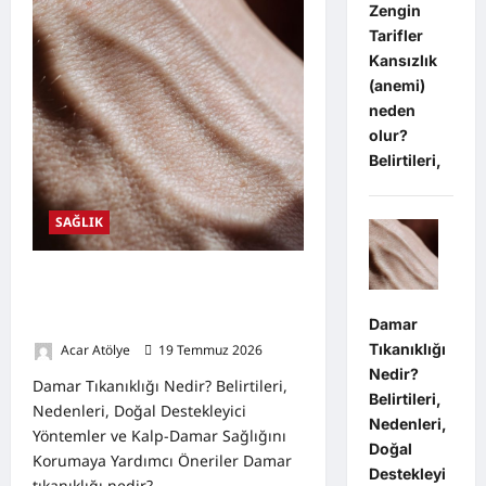
Açısından
Zengin
Zengin
Tarifler
Tarifler
Kansızlık
(anemi)
neden
olur?
Belirtileri,
SAĞLIK
Damar Tıkanıklığı Nedir? Belirtileri,
Nedenleri, Doğal Destekleyici
Damar
Yöntemler
Tıkanıklığı
Acar Atölye
19 Temmuz 2026
0
Nedir?
Damar Tıkanıklığı Nedir? Belirtileri,
Belirtileri,
Nedenleri, Doğal Destekleyici
Nedenleri,
Yöntemler ve Kalp-Damar Sağlığını
Doğal
Korumaya Yardımcı Öneriler Damar
Destekleyi
tıkanıklığı nedir?...