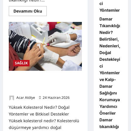
ci
Yöntemler
Read
Devamını Oku
more
about
Damar
Damar
Tıkanıklığı
Tıkanıklığı
Nedir?
Nedir?
Belirtileri,
Belirtileri,
Nedenleri,
Doğal
Nedenleri,
Destekleyici
Yöntemler
Doğal
Destekleyi
SAĞLIK
ci
Yöntemler
Yüksek Kolesterol Nedir? Doğal
ve Kalp-
Yöntemler ve Bitkisel Desteklerle
Damar
Kolesterolü Dengeleme Rehberi
Sağlığını
Acar Atölye
24 Haziran 2026
0
Korumaya
Yardımcı
Yüksek Kolesterol Nedir? Doğal
Öneriler
Yöntemler ve Bitkisel Destekler
Damar
Yüksek kolesterol nedir? Kolesterolü
tıkanıklığı
düşürmeye yardımcı doğal