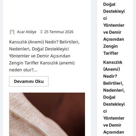
Doğal
Kansızlık (Anemi) Nedir? Belirtileri,
Destekleyi
Nedenleri, Doğal Destekleyici
Yöntemler ve Demir Açısından
ci
Zengin Tarifler
Yöntemler
Acar Atölye
25 Temmuz 2026
0
ve Demir
Açısından
Kansızlık (Anemi) Nedir? Belirtileri,
Zengin
Nedenleri, Doğal Destekleyici
Tarifler
Yöntemler ve Demir Açısından
Kansızlık
Zengin Tarifler Kansızlık (anemi)
(Anemi)
neden olur?...
Nedir?
Read
Devamını Oku
Belirtileri,
more
about
Nedenleri,
Kansızlık
Doğal
(Anemi)
Nedir?
Destekleyi
Belirtileri,
Nedenleri,
ci
Doğal
Yöntemler
Destekleyici
Yöntemler
ve Demir
ve
Demir
Açısından