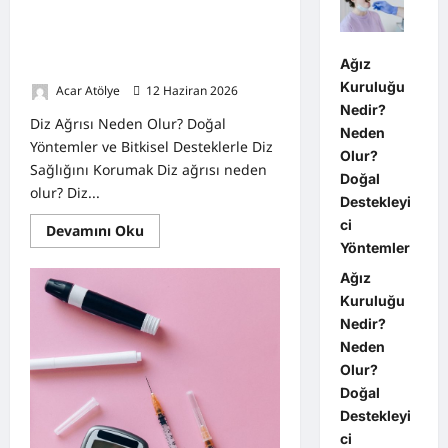
Artırma
Rehberi
Diz Ağrısı Neden Olur? Doğal
Yöntemler ve Bitkisel Desteklerle Diz
Ağız
Sağlığını Korumak
Kuruluğu
Acar Atölye
12 Haziran 2026
0
Nedir?
Diz Ağrısı Neden Olur? Doğal
Neden
Yöntemler ve Bitkisel Desteklerle Diz
Olur?
Sağlığını Korumak Diz ağrısı neden
Doğal
olur? Diz...
Destekleyi
ci
Read
Devamını Oku
more
Yöntemler
about
Diz
Ağız
Ağrısı
Neden
Kuruluğu
Olur?
Nedir?
Doğal
Yöntemler
Neden
ve
Bitkisel
Olur?
Desteklerle
Doğal
Diz
Sağlığını
Destekleyi
Korumak
ci