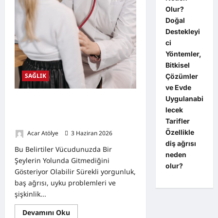
Olur?
Doğal
Destekleyi
ci
Yöntemler,
Bitkisel
SAĞLIK
Çözümler
ve Evde
Uygulanabi
Bu Belirtiler Vücudunuzda Bir
lecek
Şeylerin Yolunda Gitmediğini
Tarifler
Gösteriyor Olabilir
Özellikle
Acar Atölye
3 Haziran 2026
0
diş ağrısı
Bu Belirtiler Vücudunuzda Bir
neden
Şeylerin Yolunda Gitmediğini
olur?
Gösteriyor Olabilir Sürekli yorgunluk,
baş ağrısı, uyku problemleri ve
şişkinlik...
Read
Devamını Oku