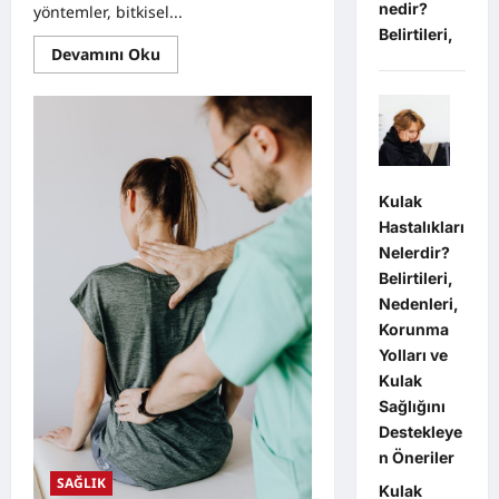
nedir?
yöntemler, bitkisel...
Belirtileri,
Read
Devamını Oku
more
about
Yüksek
Kolesterol
Nedir?
Doğal
Yöntemler
ve
Bitkisel
Kulak
Desteklerle
Kolesterolü
Hastalıkları
Dengeleme
Nelerdir?
Rehberi
Belirtileri,
Nedenleri,
Korunma
Yolları ve
Kulak
Sağlığını
Destekleye
n Öneriler
SAĞLIK
Kulak