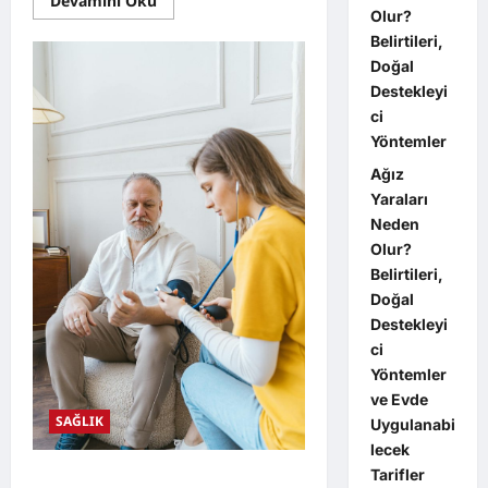
Devamını Oku
more
Olur?
about
Belirtileri,
Şeker
Hastalığı
Doğal
Nedir?
Doğal
Destekleyi
Yöntemler
ci
ve
Bitkisel
Yöntemler
Desteklerle
Sağlıklı
Ağız
Yaşam
Rehberi
Yaraları
Neden
Olur?
Belirtileri,
Doğal
Destekleyi
ci
Yöntemler
ve Evde
SAĞLIK
Uygulanabi
lecek
Tarifler
Yüksek Tansiyon Nedir? Doğal