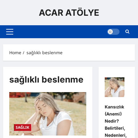
Skip
to
ACAR ATÖLYE
content
Primary
Menu
Home
sağlıklı beslenme
sağlıklı beslenme
Kansızlık
(Anemi)
Nedir?
SAĞLIK
Belirtileri,
Nedenleri,