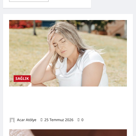
more
about
Bu
Belirtiler
Vücudunuzda
Bir
Şeylerin
Yolunda
Gitmediğini
Gösteriyor
Olabilir
SAĞLIK
Kansızlık (Anemi) Nedir? Belirtileri,
Nedenleri, Doğal Destekleyici Yöntemler ve
Demir Açısından Zengin Tarifler
Acar Atölye
25 Temmuz 2026
0