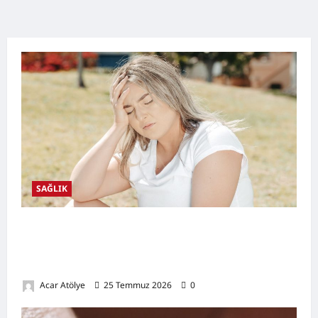
SAĞLIK
Kansızlık (Anemi) Nedir? Belirtileri,
Nedenleri, Doğal Destekleyici Yöntemler ve
Demir Açısından Zengin Tarifler
Acar Atölye
25 Temmuz 2026
0