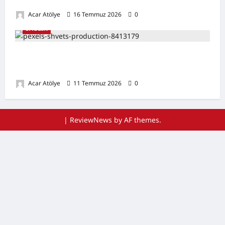
Destekleyen Öneriler
Acar Atölye
16 Temmuz 2026
0
SAĞLIK
Ağız Kuruluğu Nedir? Neden Olur? Doğal
Destekleyici Yöntemler
Acar Atölye
11 Temmuz 2026
0
|
ReviewNews
by AF themes.