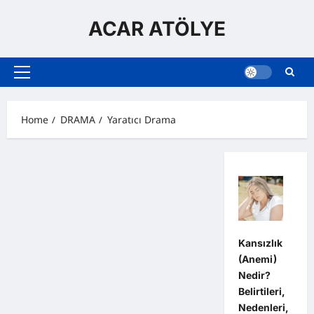
Skip
to
ACAR ATÖLYE
content
Primary
Menu
Home
DRAMA
Yaratıcı Drama
Kansızlık
(Anemi)
Nedir?
Belirtileri,
Nedenleri,