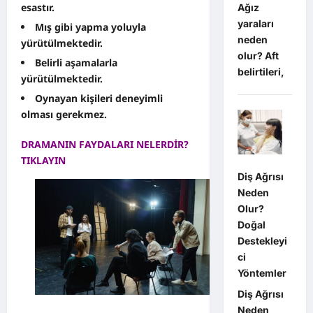
esastır.
Ağız
yaraları
Mış gibi yapma yoluyla
neden
yürütülmektedir.
olur? Aft
Belirli aşamalarla
belirtileri,
yürütülmektedir.
Oynayan kişileri deneyimli
olması gerekmez.
DRAMANIN FAYDALARI NELERDİR?
TIKLAYIN
Diş Ağrısı
Neden
Olur?
Doğal
Destekleyi
ci
Yöntemler
Diş Ağrısı
Neden