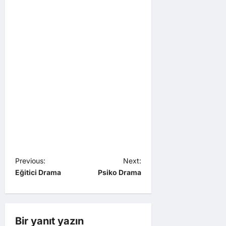
P
Previous:
Next:
Eğitici Drama
Psiko Drama
o
s
t
Bir yanıt yazın
n