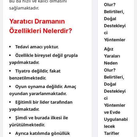
Bu da hızlı ve kalıcı olmasını
Olur?
sağlamaktadır.
Belirtileri,
Doğal
Yaratıcı Dramanın
Destekleyi
Özellikleri Nelerdir?
ci
Yöntemler
Tedavi amacı yoktur.
Ağız
Özellikle bireysel değil grupla
Yaraları
yapılmaktadır.
Neden
Olur?
Tiyatro değildir, fakat
Belirtileri,
benzetilmektedir.
Doğal
Oyun oynama değildir. Amaç
Destekleyi
oyundan yararlanmaktadır.
ci
Eğitimli bir lider tarafından
Yöntemler
yapılmaktadır.
ve Evde
Şimdi ve burada ilkesi ile
Uygulanabi
yürütülmektedir.
lecek
Ayrıca katılımda gönüllük
Tarifler