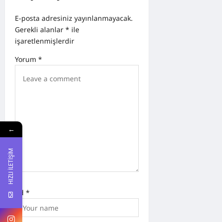
a
E-posta adresiniz yayınlanmayacak.
v
Gerekli alanlar
*
ile
işaretlenmişlerdir
i
g
Yorum
*
a
t
i
o
←
n
HIZLI İLETİŞİM
Ad
*