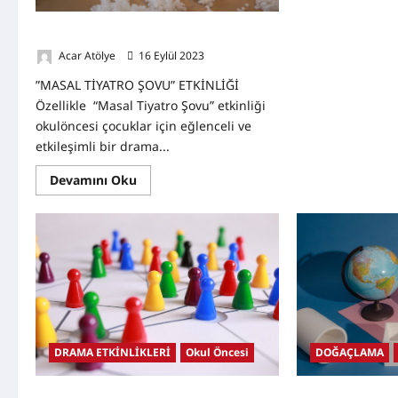
”Masal Tiyatro Şovu ” etkinliği
Acar Atölye
16 Eylül 2023
0
”MASAL TİYATRO ŞOVU” ETKİNLİĞİ
Özellikle “Masal Tiyatro Şovu” etkinliği
okulöncesi çocuklar için eğlenceli ve
etkileşimli bir drama...
Read
Devamını Oku
more
about
”Masal
Tiyatro
Şovu
”
etkinliği
DRAMA ETKİNLİKLERİ
Okul Öncesi
DOĞAÇLAMA