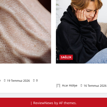
SAĞLIK
lığı Nedir? Belirtileri,
Kulak Hastalıkları Nelerdir? Belir
oğal Destekleyici Yöntemler
Nedenleri, Korunma Yolları ve 
Sağlığını Destekleyen Öneriler
e
19 Temmuz 2026
0
Acar Atölye
16 Temmuz 202
|
ReviewNews
by AF themes.