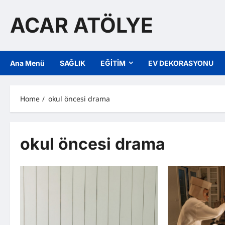
Skip
to
ACAR ATÖLYE
content
Ana Menü
SAĞLIK
EĞİTİM
EV DEKORASYONU
Home
okul öncesi drama
okul öncesi drama