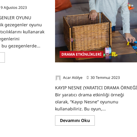
enler Oyunu
9 Ağustos 2023
0
GENLER OYUNU
tik gezegenler oyunu
ıcılıklarını kullanarak
egenlerini
e bu gezegenlerde...
DRAMA ETKİNLİKLERİ
Read
u
more
about
Dramatik
Kayıp Nesne (yaratıcı drama örneği)
Gezegenler
Acar Atölye
30 Temmuz 2023
0
Oyunu
KAYIP NESNE (YARATICI DRAMA ÖRNEĞİ
Bir yaratıcı drama etkinliği örneği
olarak, “Kayıp Nesne” oyununu
kullanabiliriz. Bu oyun,...
Read
Devamını Oku
more
about
Kayıp