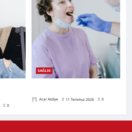
SAĞLIK
tileri,
Ağız Kuruluğu Nedir? Neden Olur? Doğal
Kulak
Destekleyici Yöntemler
Acar Atölye
11 Temmuz 2026
0
6
0