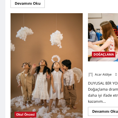
Read
Devamını Oku
more
about
Dikkat
Eksikliği
İçin
Oyunlar
Nelerdir?
DOĞAÇLAMA
Duyusal Bir Yol
Acar Atölye
DUYUSAL BİR Y
Doğaçlama drama
daha iyi ifade et
kazanım...
Devamını Ok
Okul Öncesi