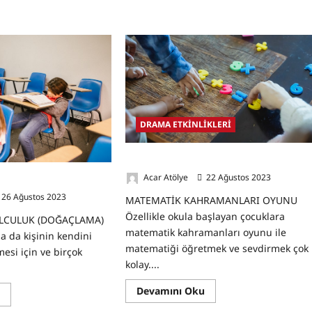
DRAMA ETKİNLİKLERİ
Matematik Kahramanları Oyunu
Acar Atölye
22 Ağustos 2023
0
culuk (doğaçlama)
26 Ağustos 2023
0
MATEMATİK KAHRAMANLARI OYUNU
Özellikle okula başlayan çocuklara
OLCULUK (DOĞAÇLAMA)
matematik kahramanları oyunu ile
 da kişinin kendini
matematiği öğretmek ve sevdirmek çok
mesi için ve birçok
kolay....
Read
Devamını Oku
Read
u
more
more
about