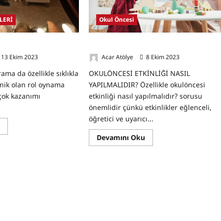
LERİ
Okul Öncesi
iği Nedir?
Okulöncesi Etkinliği Nasıl Yapılmalıdır
13 Ekim 2023
0
Acar Atölye
8 Ekim 2023
0
a da özellikle sıklıkla
OKULÖNCESİ ETKİNLİĞİ NASIL
knik olan rol oynama
YAPILMALIDIR? Özellikle okulöncesi
rçok kazanımı
etkinliği nasıl yapılmalıdır? sorusu
.
önemlidir çünkü etkinlikler eğlenceli,
öğretici ve uyarıcı...
Read
u
more
Read
Devamını Oku
about
more
Rol
about
Oynama
Okulöncesi
Tekniği
Etkinliği
Nedir?
Nasıl
Yapılmalıdır?