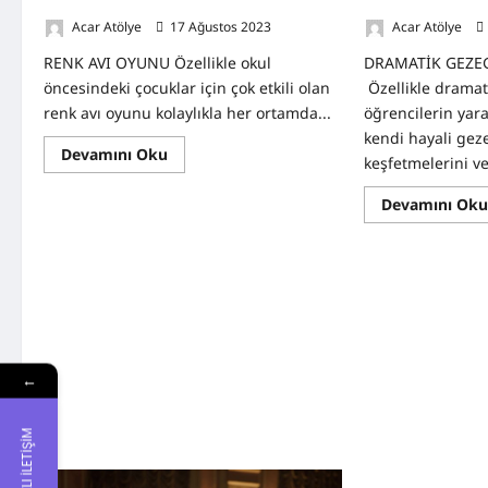
Renk Avı Oyunu
Dramatik Gezeg
Acar Atölye
17 Ağustos 2023
0
Acar Atölye
RENK AVI OYUNU Özellikle okul
DRAMATİK GEZE
öncesindeki çocuklar için çok etkili olan
Özellikle drama
renk avı oyunu kolaylıkla her ortamda...
öğrencilerin yarat
kendi hayali gez
Read
Devamını Oku
keşfetmelerini v
more
about
Renk
Devamını Ok
Avı
Oyunu
←
HIZLI İLETİŞİM