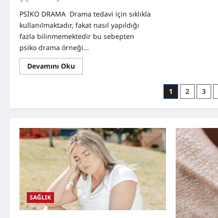
PSİKO DRAMA Drama tedavi için sıklıkla
kullanılmaktadır, fakat nasıl yapıldığı
fazla bilinmemektedir bu sebepten
psiko drama örneği...
Read
Devamını Oku
more
about
Psiko
Yazı
1
2
3
Drama
Örneği
sayfalamas
SAĞLIK