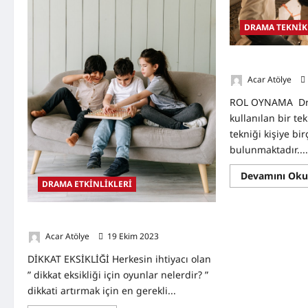
DRAMA TEKNİK
Rol Oynama Tekn
Acar Atölye
ROL OYNAMA Dram
kullanılan bir te
tekniği kişiye bi
bulunmaktadır...
Devamını Ok
DRAMA ETKİNLİKLERİ
Dikkat Eksikliği İçin Oyunlar Nelerdir?
Acar Atölye
19 Ekim 2023
0
DİKKAT EKSİKLİĞİ Herkesin ihtiyacı olan
” dikkat eksikliği için oyunlar nelerdir? ”
dikkati artırmak için en gerekli...