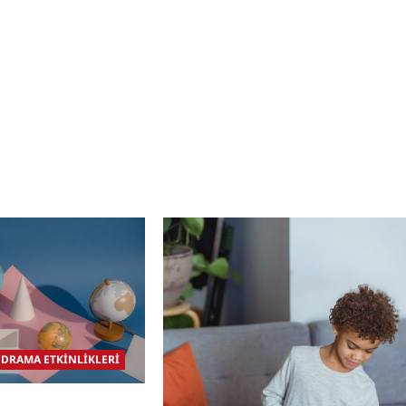
about
Matematik
Duyusal
Kahramanları
Bir
Oyunu
Yolculuk
(doğaçlama)
DRAMA ETKİNLİKLERİ