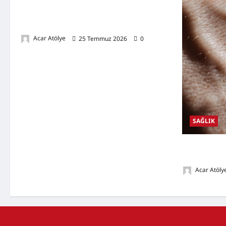
Kansızlık (Anemi) Nedir? Belirtileri,
Nedenleri, Doğal Destekleyici Yöntemler ve
Demir Açısından Zengin Tarifler
Acar Atölye
25 Temmuz 2026
0
SAĞLIK
Damar Tıkanık
Nedenleri, D
Acar Atöly