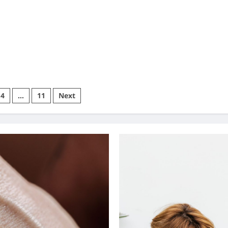
4
…
11
Next
ı